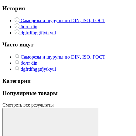
История
Саморезы и шурупы по DIN, ISO, ГОСТ
болт din
dgfrdfhggtfjytkyul
Часто ищут
Саморезы и шурупы по DIN, ISO, ГОСТ
болт din
dgfrdfhggtfjytkyul
Категории
Популярные товары
Смотреть все результаты