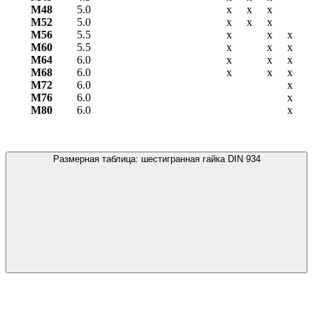
М48
5.0
х
х
х
М52
5.0
х
х
х
М56
5.5
х
х
х
М60
5.5
х
х
х
М64
6.0
х
х
х
М68
6.0
х
х
х
М72
6.0
х
М76
6.0
х
М80
6.0
х
Размерная таблица: шестигранная гайка DIN 934