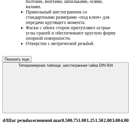
болтами, винтами, шпильками, осями,
валами.
Правильный шестигранник со
стандартными размерами «под ключ» для
передачи крутящего момента.
Фаски с обеих сторон притупляют острые
углы граней и обеспечивают круглую форму
опорной поверхности.
Отверстие с метрической резьбой.
Показать еще
Типоразмерная таблица: шестигранная гайка DIN 934
d/Шаг резьбы
основной шаг
0.50
0.75
1.00
1.25
1.50
2.00
3.00
4.00