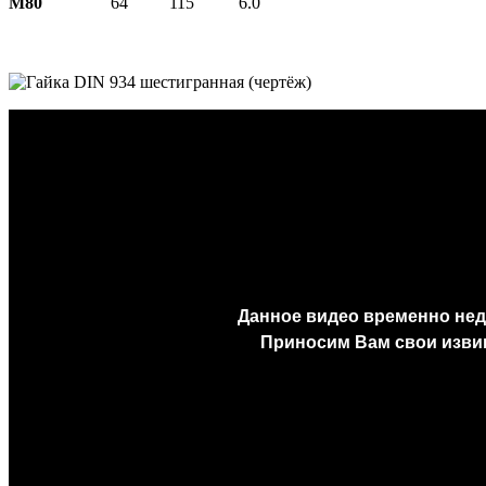
М80
64
115
6.0