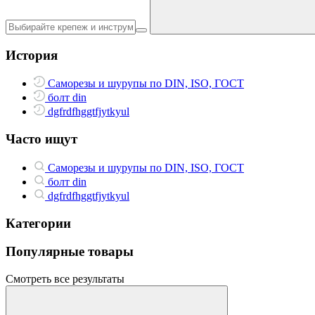
История
Саморезы и шурупы по DIN, ISO, ГОСТ
болт din
dgfrdfhggtfjytkyul
Часто ищут
Саморезы и шурупы по DIN, ISO, ГОСТ
болт din
dgfrdfhggtfjytkyul
Категории
Популярные товары
Смотреть все результаты