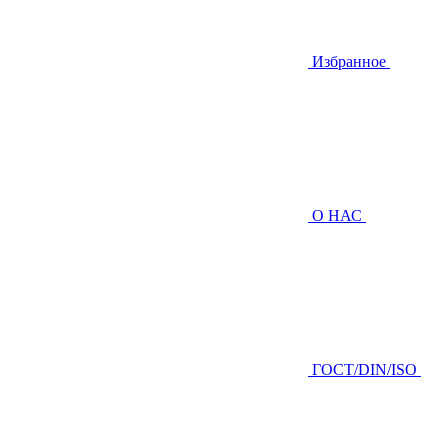
Избранное
О НАС
ГOCТ/DIN/ISO