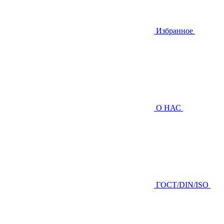
Избранное
О НАС
ГOCТ/DIN/ISO