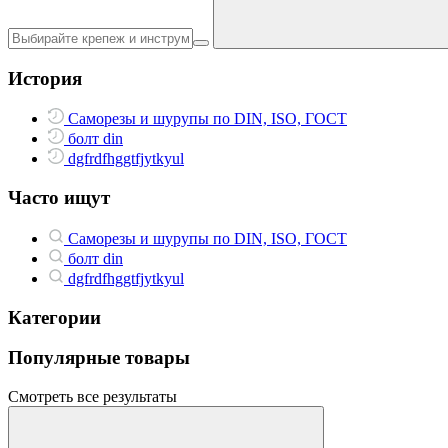
История
Саморезы и шурупы по DIN, ISO, ГОСТ
болт din
dgfrdfhggtfjytkyul
Часто ищут
Саморезы и шурупы по DIN, ISO, ГОСТ
болт din
dgfrdfhggtfjytkyul
Категории
Популярные товары
Смотреть все результаты