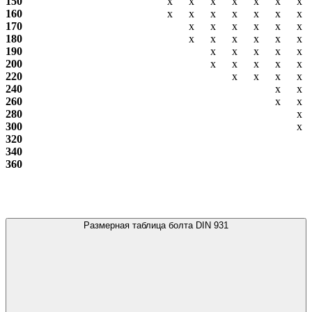
150
х
х
х
х
х
х
х
160
х
х
х
х
х
х
х
170
х
х
х
х
х
х
180
х
х
х
х
х
х
190
х
х
х
х
х
200
х
х
х
х
х
220
х
х
х
х
240
х
х
260
х
х
280
х
300
х
320
340
360
Размерная таблица болта DIN 931