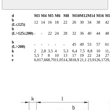
d
М3
М4
М5
М6
М8
М10
М12
М14
М16
М
b
12
14
16
18
22
26
30
34
38
42
(L≤125)
b
(L>125≤200)
-
-
22
24
28
32
36
40
44
48
b
-
-
-
-
-
45
49
53
57
61
(L>
200)
k
2
2,8
3,5
4
5,3
6,4
7,5
8,8
10
11
s
5,5
7
8
10
13
17
19
22
24
27
e
6,01
7,66
8,79
11,05
14,38
18,9
21,1
23,91
26,17
29