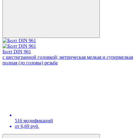
Болт DIN 961
с шестигранной головкой; метрическая мелкая и супермелкая
полная (до головы) резьба
516 модификаций
от 6,69 руб.