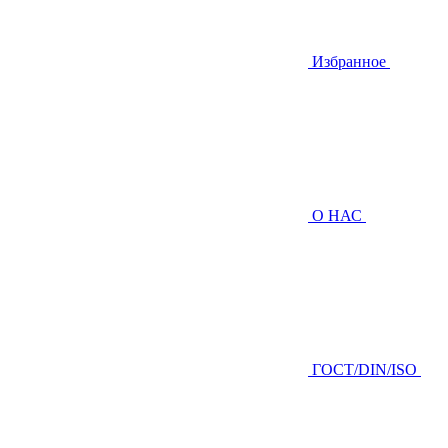
Избранное
О НАС
ГOCТ/DIN/ISO