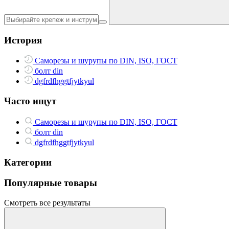
История
Саморезы и шурупы по DIN, ISO, ГОСТ
болт din
dgfrdfhggtfjytkyul
Часто ищут
Саморезы и шурупы по DIN, ISO, ГОСТ
болт din
dgfrdfhggtfjytkyul
Категории
Популярные товары
Смотреть все результаты