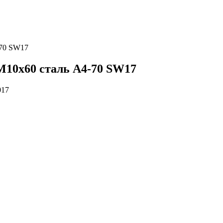
-70 SW17
М10х60 сталь A4-70 SW17
017