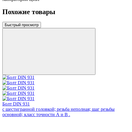
Похожие товары
Быстрый просмотр
Болт DIN 931
с шестигранной головкой; резьба неполная; шаг резьбы
основной; класс точности А и В .