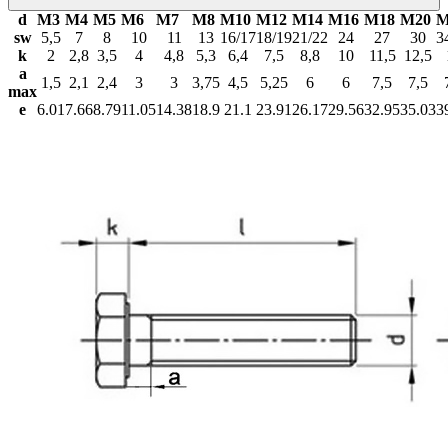
d
М3
М4
М5
М6
М7
М8
М10
М12
М14
М16
М18
М20
М
sw
5,5
7
8
10
11
13
16/17
18/19
21/22
24
27
30
3
k
2
2,8
3,5
4
4,8
5,3
6,4
7,5
8,8
10
11,5
12,5
a
1,5
2,1
2,4
3
3
3,75
4,5
5,25
6
6
7,5
7,5
max
e
6.01
7.66
8.79
11.05
14.38
18.9
21.1
23.91
26.17
29.56
32.95
35.03
3