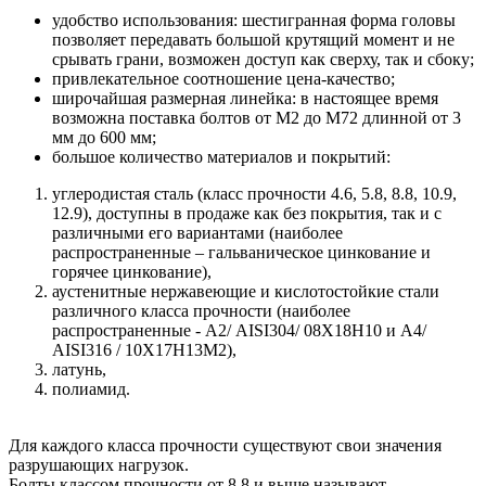
удобство использования: шестигранная форма головы
позволяет передавать большой крутящий момент и не
срывать грани, возможен доступ как сверху, так и сбоку;
привлекательное соотношение цена-качество;
широчайшая размерная линейка: в настоящее время
возможна поставка болтов от М2 до М72 длинной от 3
мм до 600 мм;
большое количество материалов и покрытий:
углеродистая сталь (класс прочности 4.6, 5.8, 8.8, 10.9,
12.9), доступны в продаже как без покрытия, так и с
различными его вариантами (наиболее
распространенные – гальваническое цинкование и
горячее цинкование),
аустенитные нержавеющие и кислотостойкие стали
различного класса прочности (наиболее
распространенные - А2/ AISI304/ 08Х18Н10 и A4/
AISI316 / 10Х17H13M2),
латунь,
полиамид.
Для каждого класса прочности существуют свои значения
разрушающих нагрузок.
Болты классом прочности от 8.8 и выше называют