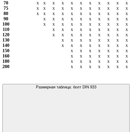
70
х
х
х
х
х
х
х
х
х
х
х
75
х
х
х
х
х
х
х
х
х
х
х
80
х
х
х
х
х
х
х
х
х
х
х
90
х
х
х
х
х
х
х
х
х
х
100
х
х
х
х
х
х
х
х
х
х
110
х
х
х
х
х
х
х
х
х
120
х
х
х
х
х
х
х
х
х
130
х
х
х
х
х
х
х
х
140
х
х
х
х
х
х
х
х
150
х
х
х
х
х
х
х
160
х
х
х
х
х
х
х
180
х
х
х
х
х
х
х
200
х
х
х
х
х
х
х
Размерная таблица: болт DIN 933