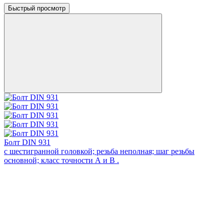
Быстрый просмотр
Болт DIN 931
с шестигранной головкой; резьба неполная; шаг резьбы
основной; класс точности А и В .