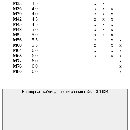
М33
3.5
х
х
М36
4.0
х
х
х
М39
4.0
х
х
х
М42
4.5
х
х
х
М45
4.5
х
х
х
М48
5.0
х
х
х
М52
5.0
х
х
х
М56
5.5
х
х
х
М60
5.5
х
х
х
М64
6.0
х
х
х
М68
6.0
х
х
х
М72
6.0
х
М76
6.0
х
М80
6.0
х
Размерная таблица: шестигранная гайка DIN 934