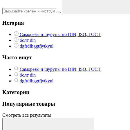
История
Саморезы и шурупы по DIN, ISO, ГОСТ
болт din
dgfrdfhggtfjytkyul
Часто ищут
Саморезы и шурупы по DIN, ISO, ГОСТ
болт din
dgfrdfhggtfjytkyul
Категории
Популярные товары
Смотреть все результаты