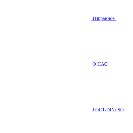
Избранное
О НАС
ГOCТ/DIN/ISO