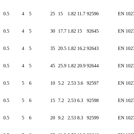
0.5
4
5
25
15
1.82
11.7
92596
EN 102
0.5
4
5
30
17.7
1.82
15
92645
EN 102
0.5
4
5
35
20.5
1.82
16.2
92643
EN 102
0.5
4
5
45
25.9
1.82
20.9
92644
EN 102
0.5
5
6
10
5.2
2.53
3.6
92597
EN 102
0.5
5
6
15
7.2
2.53
6.3
92598
EN 102
0.5
5
6
20
9.2
2.53
8.3
92599
EN 102