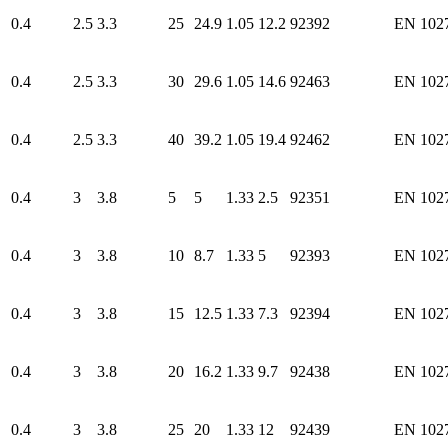
0.4
2.5
3.3
25
24.9
1.05
12.2
92392
EN 102
0.4
2.5
3.3
30
29.6
1.05
14.6
92463
EN 102
0.4
2.5
3.3
40
39.2
1.05
19.4
92462
EN 102
0.4
3
3.8
5
5
1.33
2.5
92351
EN 102
0.4
3
3.8
10
8.7
1.33
5
92393
EN 102
0.4
3
3.8
15
12.5
1.33
7.3
92394
EN 102
0.4
3
3.8
20
16.2
1.33
9.7
92438
EN 102
0.4
3
3.8
25
20
1.33
12
92439
EN 102