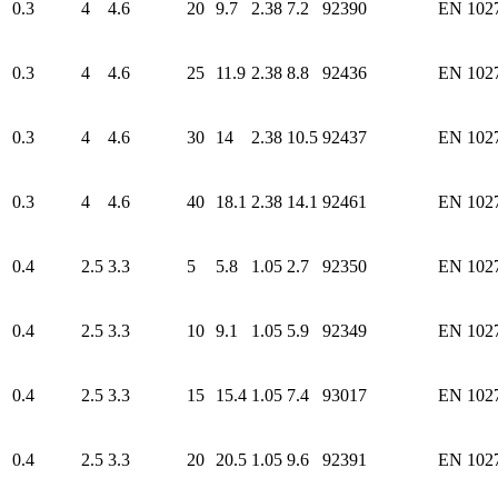
0.3
4
4.6
20
9.7
2.38
7.2
92390
EN 102
0.3
4
4.6
25
11.9
2.38
8.8
92436
EN 102
0.3
4
4.6
30
14
2.38
10.5
92437
EN 102
0.3
4
4.6
40
18.1
2.38
14.1
92461
EN 102
0.4
2.5
3.3
5
5.8
1.05
2.7
92350
EN 102
0.4
2.5
3.3
10
9.1
1.05
5.9
92349
EN 102
0.4
2.5
3.3
15
15.4
1.05
7.4
93017
EN 102
0.4
2.5
3.3
20
20.5
1.05
9.6
92391
EN 102