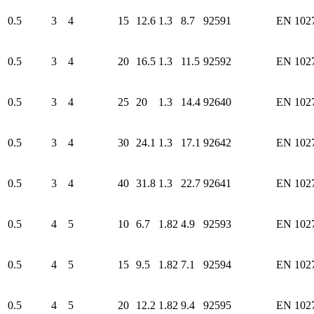
0.5
3
4
15
12.6
1.3
8.7
92591
EN 102
0.5
3
4
20
16.5
1.3
11.5
92592
EN 102
0.5
3
4
25
20
1.3
14.4
92640
EN 102
0.5
3
4
30
24.1
1.3
17.1
92642
EN 102
0.5
3
4
40
31.8
1.3
22.7
92641
EN 102
0.5
4
5
10
6.7
1.82
4.9
92593
EN 102
0.5
4
5
15
9.5
1.82
7.1
92594
EN 102
0.5
4
5
20
12.2
1.82
9.4
92595
EN 102