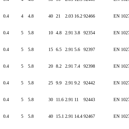
0.4
4
4.8
40
21
2.03
16.2
92466
EN 102
0.4
5
5.8
10
4.8
2.91
3.8
92354
EN 102
0.4
5
5.8
15
6.5
2.91
5.6
92397
EN 102
0.4
5
5.8
20
8.2
2.91
7.4
92398
EN 102
0.4
5
5.8
25
9.9
2.91
9.2
92442
EN 102
0.4
5
5.8
30
11.6
2.91
11
92443
EN 102
0.4
5
5.8
40
15.1
2.91
14.4
92467
EN 102