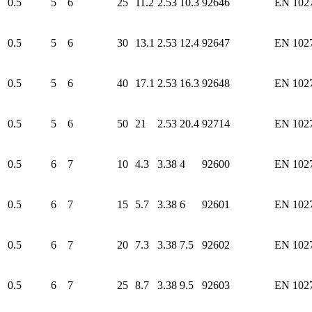
0.5
5
6
25
11.2
2.53
10.3
92646
EN 102
0.5
5
6
30
13.1
2.53
12.4
92647
EN 102
0.5
5
6
40
17.1
2.53
16.3
92648
EN 102
0.5
5
6
50
21
2.53
20.4
92714
EN 102
0.5
6
7
10
4.3
3.38
4
92600
EN 102
0.5
6
7
15
5.7
3.38
6
92601
EN 102
0.5
6
7
20
7.3
3.38
7.5
92602
EN 102
0.5
6
7
25
8.7
3.38
9.5
92603
EN 102