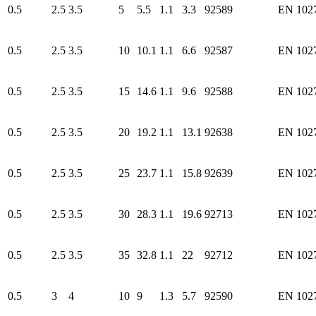
0.5
2.5
3.5
5
5.5
1.1
3.3
92589
EN 102
0.5
2.5
3.5
10
10.1
1.1
6.6
92587
EN 102
0.5
2.5
3.5
15
14.6
1.1
9.6
92588
EN 102
0.5
2.5
3.5
20
19.2
1.1
13.1
92638
EN 102
0.5
2.5
3.5
25
23.7
1.1
15.8
92639
EN 102
0.5
2.5
3.5
30
28.3
1.1
19.6
92713
EN 102
0.5
2.5
3.5
35
32.8
1.1
22
92712
EN 102
0.5
3
4
10
9
1.3
5.7
92590
EN 102