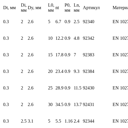
Di,
L0,
P0,
Ln,
Dt, мм
Dy, мм
nt
Артикул
Матери
мм
мм
мм
мм
0.3
2
2.6
5
6.7
0.9
2.5
92340
EN 102
0.3
2
2.6
10
12.2
0.9
4.8
92342
EN 102
0.3
2
2.6
15
17.8
0.9
7
92383
EN 102
0.3
2
2.6
20
23.4
0.9
9.3
92384
EN 102
0.3
2
2.6
25
28.9
0.9
11.5
92430
EN 102
0.3
2
2.6
30
34.5
0.9
13.7
92431
EN 102
0.3
2.5
3.1
5
5.5
1.16
2.4
92344
EN 102