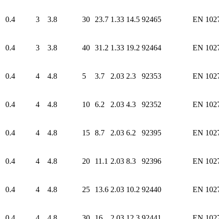
0.4
3
3.8
30
23.7
1.33
14.5
92465
EN 102
0.4
3
3.8
40
31.2
1.33
19.2
92464
EN 102
0.4
4
4.8
5
3.7
2.03
2.3
92353
EN 102
0.4
4
4.8
10
6.2
2.03
4.3
92352
EN 102
0.4
4
4.8
15
8.7
2.03
6.2
92395
EN 102
0.4
4
4.8
20
11.1
2.03
8.3
92396
EN 102
0.4
4
4.8
25
13.6
2.03
10.2
92440
EN 102
0.4
4
4.8
30
16
2.03
12.3
92441
EN 102