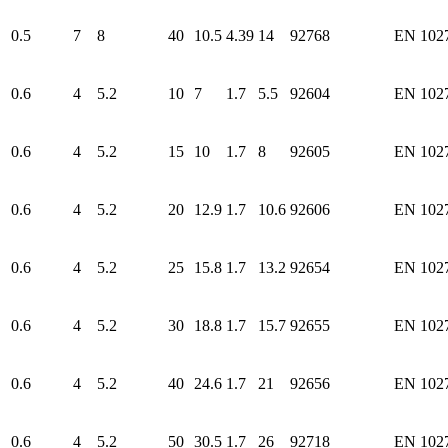
0.5
7
8
40
10.5
4.39
14
92768
EN 102
0.6
4
5.2
10
7
1.7
5.5
92604
EN 102
0.6
4
5.2
15
10
1.7
8
92605
EN 102
0.6
4
5.2
20
12.9
1.7
10.6
92606
EN 102
0.6
4
5.2
25
15.8
1.7
13.2
92654
EN 102
0.6
4
5.2
30
18.8
1.7
15.7
92655
EN 102
0.6
4
5.2
40
24.6
1.7
21
92656
EN 102
0.6
4
5.2
50
30.5
1.7
26
92718
EN 102