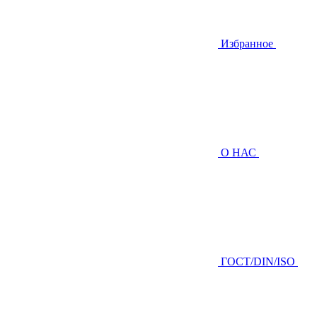
Избранное
О НАС
ГOCТ/DIN/ISO