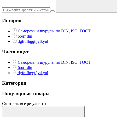
История
Саморезы и шурупы по DIN, ISO, ГОСТ
болт din
dgfrdfhggtfjytkyul
Часто ищут
Саморезы и шурупы по DIN, ISO, ГОСТ
болт din
dgfrdfhggtfjytkyul
Категории
Популярные товары
Смотреть все результаты