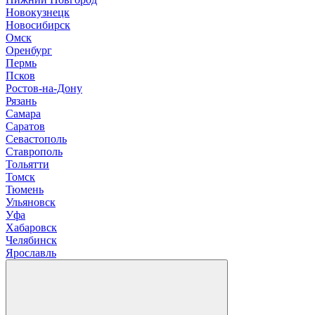
Новокузнецк
Новосибирск
О
мск
Оренбург
П
ермь
Псков
Р
остов-на-Дону
Рязань
С
амара
Саратов
Севастополь
Ставрополь
Т
ольятти
Томск
Тюмень
У
льяновск
Уфа
Х
абаровск
Ч
елябинск
Я
рославль