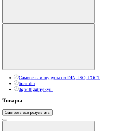
Саморезы и шурупы по DIN, ISO, ГОСТ
болт din
dgfrdfhggtfjytkyul
Товары
Смотреть все результаты