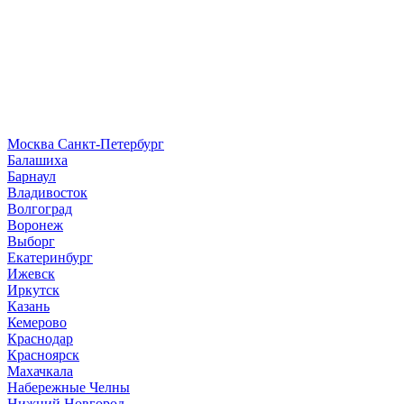
Москва
Санкт-Петербург
Б
алашиха
Барнаул
В
ладивосток
Волгоград
Воронеж
Выборг
Е
катеринбург
И
жевск
Иркутск
К
азань
Кемерово
Краснодар
Красноярск
М
ахачкала
Н
абережные Челны
Нижний Новгород