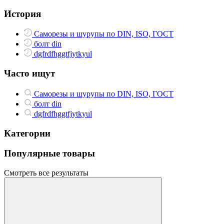
История
Саморезы и шурупы по DIN, ISO, ГОСТ
болт din
dgfrdfhggtfjytkyul
Часто ищут
Саморезы и шурупы по DIN, ISO, ГОСТ
болт din
dgfrdfhggtfjytkyul
Категории
Популярные товары
Смотреть все результаты