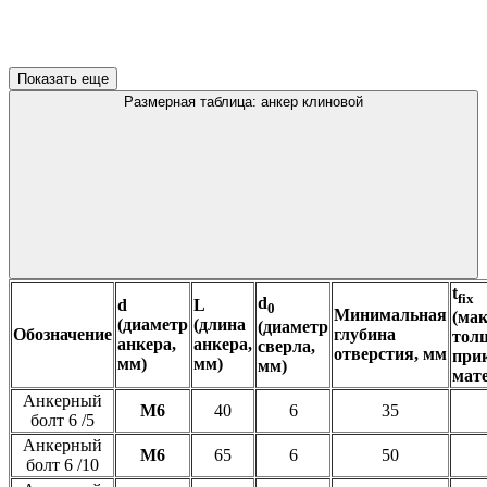
Показать еще
Размерная таблица: анкер клиновой
t
fix
d
d
L
0
Минимальная
(ма
(диаметр
(длина
(диаметр
Обозначение
глубина
тол
анкера,
анкера,
сверла,
отверстия, мм
при
мм)
мм)
мм)
мате
Анкерный
М6
40
6
35
болт 6 /5
Анкерный
М6
65
6
50
болт 6 /10