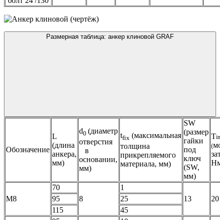
болт 24 /130
Размерная таблица: анкер клиновой GRAF
SW
d
(диаметр
(размер
0
t
(максимальная
L
T
i
fix
гайки
отверстия
(длина
м
толщина
(
Обозначение
под
в
анкера,
за
прикрепляемого
ключ
основании,
мм)
Нм
материала, мм)
(SW,
мм)
мм)
70
1
М8
95
8
25
13
20
115
45