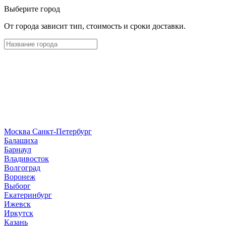
Выберите город
От города зависит тип, стоимость и сроки доставки.
Москва
Санкт-Петербург
Б
алашиха
Барнаул
В
ладивосток
Волгоград
Воронеж
Выборг
Е
катеринбург
И
жевск
Иркутск
К
азань