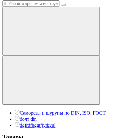
Саморезы и шурупы по DIN, ISO, ГОСТ
болт din
dgfrdfhggtfjytkyul
Товары