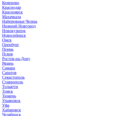
Кемерово
Краснодар
Красноярск
М
ахачкала
Н
абережные Челны
Нижний Новгород
Новокузнецк
Новосибирск
О
мск
Оренбург
П
ермь
Псков
Р
остов-на-Дону
Рязань
С
амара
Саратов
Севастополь
Ставрополь
Т
ольятти
Томск
Тюмень
У
льяновск
Уфа
Х
абаровск
Ч
елябинск