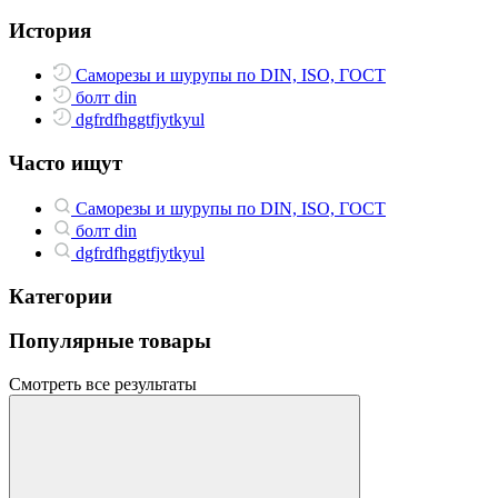
История
Саморезы и шурупы по DIN, ISO, ГОСТ
болт din
dgfrdfhggtfjytkyul
Часто ищут
Саморезы и шурупы по DIN, ISO, ГОСТ
болт din
dgfrdfhggtfjytkyul
Категории
Популярные товары
Смотреть все результаты