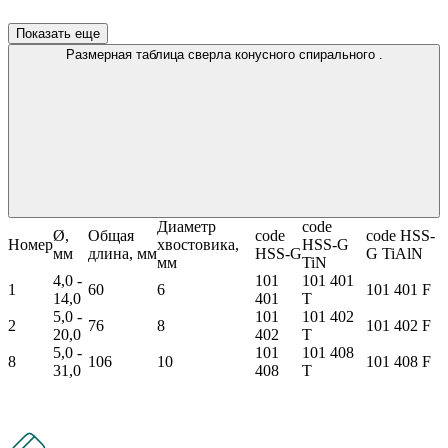
Показать еще
Размерная таблица сверла конусного спирального .
Диаметр
code
Ø,
Общая
code
code HSS-
Номер
хвостовика,
HSS-G
мм
длина, мм
HSS-G
G TiAlN
мм
TiN
4,0 -
101
101 401
1
60
6
101 401 F
14,0
401
T
5,0 -
101
101 402
2
76
8
101 402 F
20,0
402
T
5,0 -
101
101 408
8
106
10
101 408 F
31,0
408
T