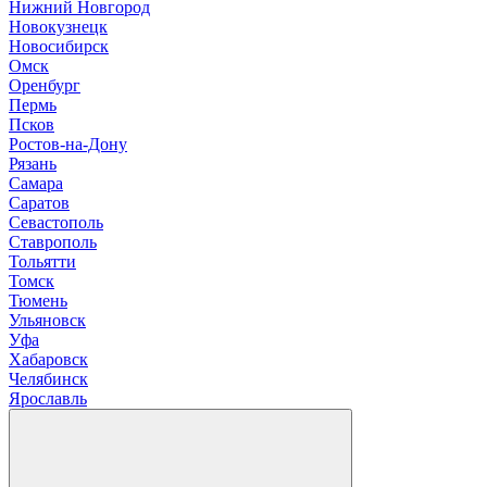
Нижний Новгород
Новокузнецк
Новосибирск
О
мск
Оренбург
П
ермь
Псков
Р
остов-на-Дону
Рязань
С
амара
Саратов
Севастополь
Ставрополь
Т
ольятти
Томск
Тюмень
У
льяновск
Уфа
Х
абаровск
Ч
елябинск
Я
рославль