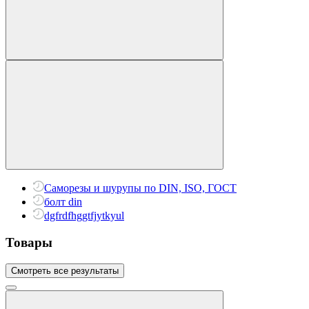
Саморезы и шурупы по DIN, ISO, ГОСТ
болт din
dgfrdfhggtfjytkyul
Товары
Смотреть все результаты