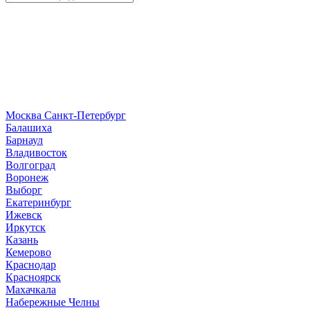
Москва
Санкт-Петербург
Б
алашиха
Барнаул
В
ладивосток
Волгоград
Воронеж
Выборг
Е
катеринбург
И
жевск
Иркутск
К
азань
Кемерово
Краснодар
Красноярск
М
ахачкала
Н
абережные Челны