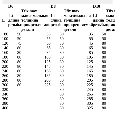
D6
D8
D10
Tfix max
Tfix max
Tfix
Lt
максимальная
Lt
максимальная
Lt
мак
L
длина
толщина
длина
толщина
длина
тол
резьбы
прикрепляемой
резьбы
прикрепляемой
резьбы
при
детали
детали
дета
80
50
35
50
35
50
100
50
55
50
55
50
120
75
50
80
45
80
140
80
65
80
65
80
160
80
85
80
85
80
180
80
105
80
105
80
200
80
125
80
125
80
220
80
145
80
145
80
240
80
165
80
165
80
260
80
185
80
185
80
280
80
205
80
205
80
300
80
225
80
225
80
320
80
245
80
340
80
265
80
360
80
285
80
380
80
305
80
400
80
325
80