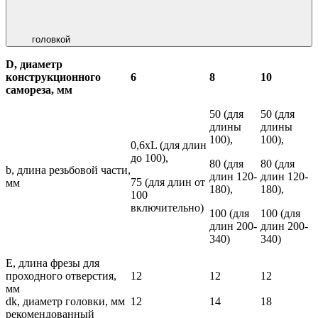
головкой
D, диаметр
конструкционного
6
8
10
самореза, мм
50 (для
50 (для
длины
длины
100),
100),
0,6хL (для длин
до 100),
80 (для
80 (для
b, длина резьбовой части,
длин 120-
длин 120-
75 (для длин от
мм
180),
180),
100
включительно)
100 (для
100 (для
длин 200-
длин 200-
340)
340)
E, длина фрезы для
проходного отверстия,
12
12
12
мм
dk, диаметр головки, мм
12
14
18
рекомендованный