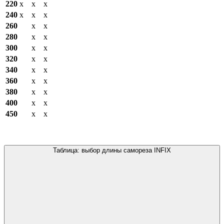
220
x
х
х
240
x
х
х
260
х
х
280
х
х
300
х
х
320
х
х
340
х
х
360
х
х
380
х
х
400
х
х
450
х
х
Таблица: выбор длины самореза INFIX