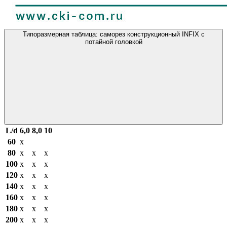
Типоразмерная таблица: саморез конструкционный INFIX с
потайной головкой
L/d
6,0
8,0
10
60
х
80
х
х
х
100
x
х
х
120
x
х
х
140
x
х
х
160
x
х
х
180
x
х
х
200
x
х
х