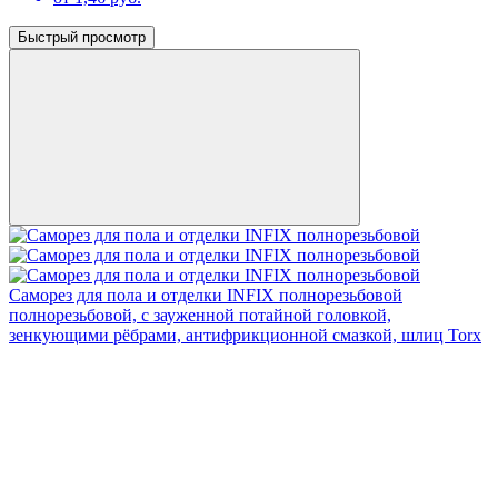
Быстрый просмотр
Саморез для пола и отделки INFIX полнорезьбовой
полнорезьбовой, с зауженной потайной головкой,
зенкующими рёбрами, антифрикционной смазкой, шлиц Torx