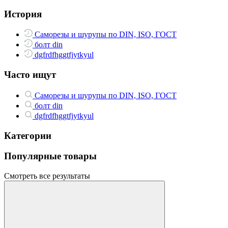
История
Саморезы и шурупы по DIN, ISO, ГОСТ
болт din
dgfrdfhggtfjytkyul
Часто ищут
Саморезы и шурупы по DIN, ISO, ГОСТ
болт din
dgfrdfhggtfjytkyul
Категории
Популярные товары
Смотреть все результаты