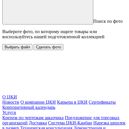
Поиск по фото
Выберите фото, по которому ищите товары или
воспользуйтесь нашей подготовленной коллекцией
Выбрать файл
Сделать фото
О ЦКИ
Новости
О компании ЦКИ
Карьера в ЦКИ
Сертификаты
Корпоративный календарь
Услуги
Крепеж по чертежам заказчика
Предложение для торговых
организаций
Доставка
Система ЦКИ-Канбан
Нарезка шпилек
в размер
Техническая консультация
Демонстрация и