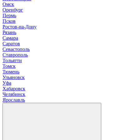
О
мск
Оренбург
П
ермь
Псков
Р
остов-на-Дону
Рязань
С
амара
Саратов
Севастополь
Ставрополь
Т
ольятти
Томск
Тюмень
У
льяновск
Уфа
Х
абаровск
Ч
елябинск
Я
рославль