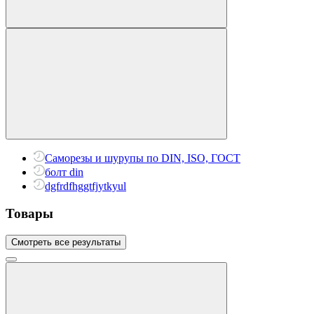
Саморезы и шурупы по DIN, ISO, ГОСТ
болт din
dgfrdfhggtfjytkyul
Товары
Смотреть все результаты