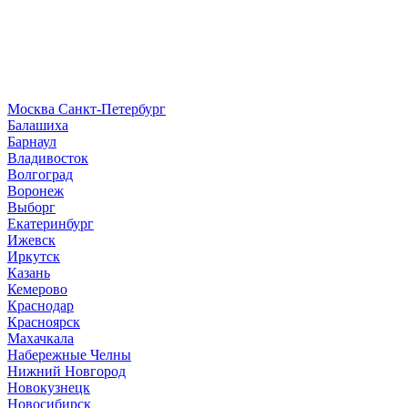
Москва
Санкт-Петербург
Б
алашиха
Барнаул
В
ладивосток
Волгоград
Воронеж
Выборг
Е
катеринбург
И
жевск
Иркутск
К
азань
Кемерово
Краснодар
Красноярск
М
ахачкала
Н
абережные Челны
Нижний Новгород
Новокузнецк
Новосибирск