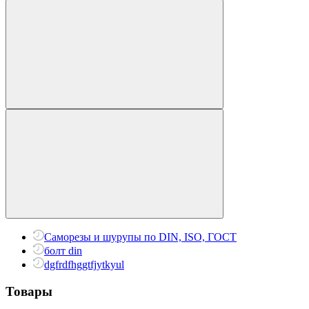
Саморезы и шурупы по DIN, ISO, ГОСТ
болт din
dgfrdfhggtfjytkyul
Товары