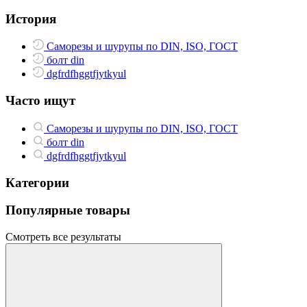
История
Саморезы и шурупы по DIN, ISO, ГОСТ
болт din
dgfrdfhggtfjytkyul
Часто ищут
Саморезы и шурупы по DIN, ISO, ГОСТ
болт din
dgfrdfhggtfjytkyul
Категории
Популярные товары
Смотреть все результаты