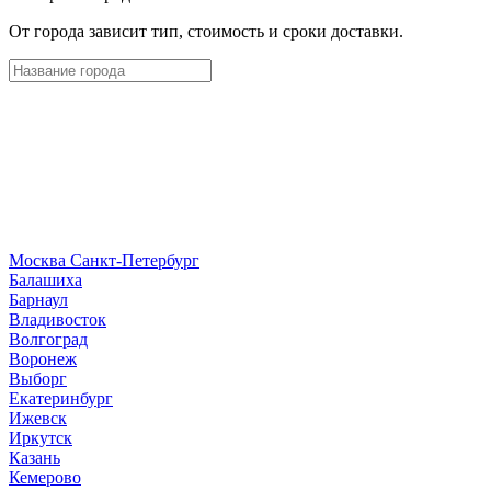
От города зависит тип, стоимость и сроки доставки.
Москва
Санкт-Петербург
Б
алашиха
Барнаул
В
ладивосток
Волгоград
Воронеж
Выборг
Е
катеринбург
И
жевск
Иркутск
К
азань
Кемерово