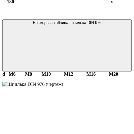
180
х
Размерная таблица: шпилька DIN 976
d
М6
М8
М10
М12
М16
М20