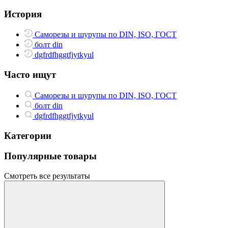
История
Саморезы и шурупы по DIN, ISO, ГОСТ
болт din
dgfrdfhggtfjytkyul
Часто ищут
Саморезы и шурупы по DIN, ISO, ГОСТ
болт din
dgfrdfhggtfjytkyul
Категории
Популярные товары
Смотреть все результаты