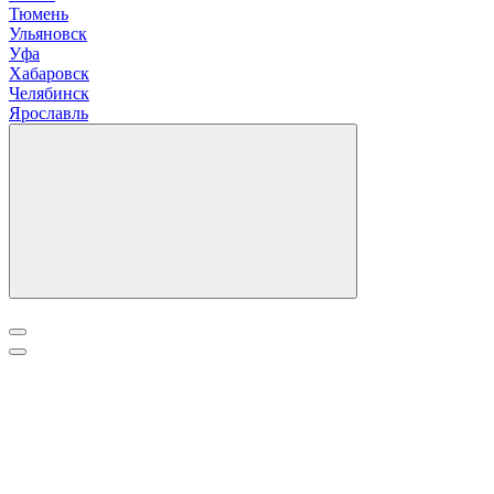
Тюмень
У
льяновск
Уфа
Х
абаровск
Ч
елябинск
Я
рославль