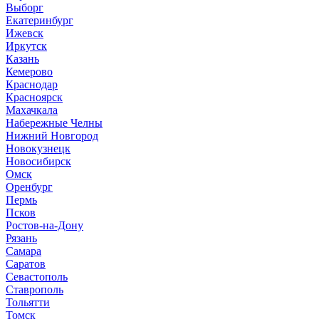
Выборг
Е
катеринбург
И
жевск
Иркутск
К
азань
Кемерово
Краснодар
Красноярск
М
ахачкала
Н
абережные Челны
Нижний Новгород
Новокузнецк
Новосибирск
О
мск
Оренбург
П
ермь
Псков
Р
остов-на-Дону
Рязань
С
амара
Саратов
Севастополь
Ставрополь
Т
ольятти
Томск