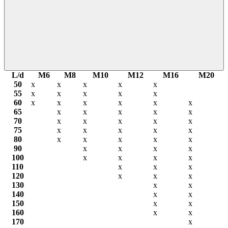
L/d
М6
М8
М10
М12
М16
М20
50
х
х
х
х
х
55
х
х
х
х
х
60
х
х
х
х
х
х
65
х
х
х
х
х
70
х
х
х
х
х
75
х
х
х
х
х
80
х
х
х
х
х
90
х
х
х
х
100
х
х
х
х
110
х
х
х
120
х
х
х
130
х
х
140
х
х
150
х
х
160
х
х
170
х