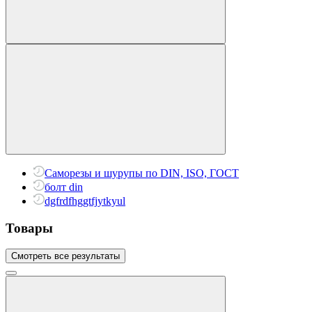
Саморезы и шурупы по DIN, ISO, ГОСТ
болт din
dgfrdfhggtfjytkyul
Товары
Смотреть все результаты