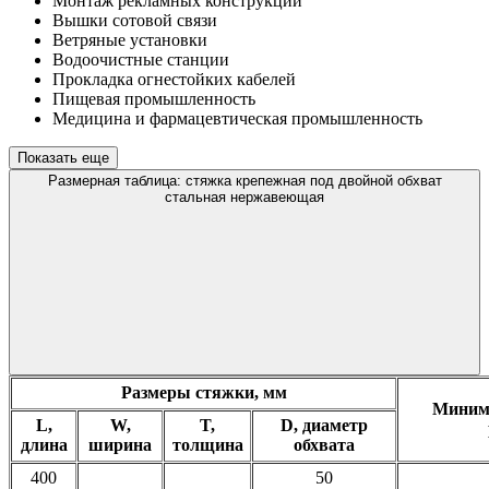
Монтаж рекламных конструкций
Вышки сотовой связи
Ветряные установки
Водоочистные станции
Прокладка огнестойких кабелей
Пищевая промышленность
Медицина и фармацевтическая промышленность
Показать еще
Размерная таблица: стяжка крепежная под двойной обхват
стальная нержавеющая
Размеры стяжки, мм
Минима
L,
W,
T,
D, диаметр
длина
ширина
толщина
обхвата
400
50