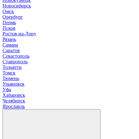
Новокузнецк
Новосибирск
О
мск
Оренбург
П
ермь
Псков
Р
остов-на-Дону
Рязань
С
амара
Саратов
Севастополь
Ставрополь
Т
ольятти
Томск
Тюмень
У
льяновск
Уфа
Х
абаровск
Ч
елябинск
Я
рославль