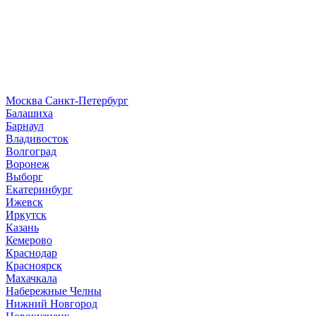
Москва
Санкт-Петербург
Б
алашиха
Барнаул
В
ладивосток
Волгоград
Воронеж
Выборг
Е
катеринбург
И
жевск
Иркутск
К
азань
Кемерово
Краснодар
Красноярск
М
ахачкала
Н
абережные Челны
Нижний Новгород