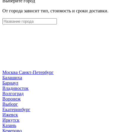
Выберите город
От города зависит тип, стоимость и сроки доставки.
Москва
Санкт-Петербург
Б
алашиха
Барнаул
В
ладивосток
Волгоград
Воронеж
Выборг
Е
катеринбург
И
жевск
Иркутск
К
азань
Кемерово