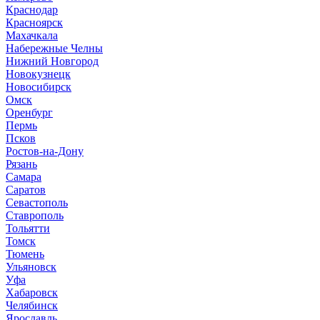
Краснодар
Красноярск
М
ахачкала
Н
абережные Челны
Нижний Новгород
Новокузнецк
Новосибирск
О
мск
Оренбург
П
ермь
Псков
Р
остов-на-Дону
Рязань
С
амара
Саратов
Севастополь
Ставрополь
Т
ольятти
Томск
Тюмень
У
льяновск
Уфа
Х
абаровск
Ч
елябинск
Я
рославль