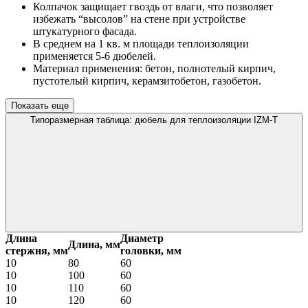
Колпачок защищает гвоздь от влаги, что позволяет
избежать “высолов” на стене при устройстве
штукатурного фасада.
В среднем на 1 кв. м площади теплоизоляции
применяется 5-6 дюбелей.
Материал применения: бетон, полнотелый кирпич,
пустотелый кирпич, керамзитобетон, газобетон.
Показать еще
Типоразмерная таблица: дюбель для теплоизоляции IZM-T
Длина
Диаметр
Длина, мм
стержня, мм
головки, мм
10
80
60
10
100
60
10
110
60
10
120
60