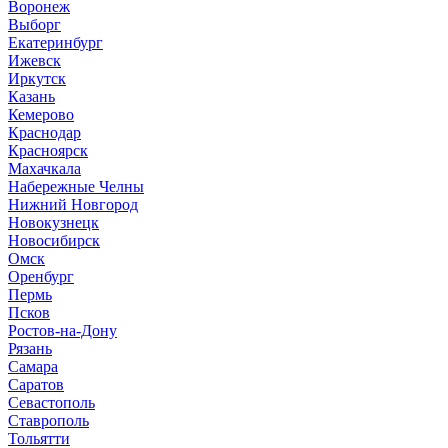
Воронеж
Выборг
Е
катеринбург
И
жевск
Иркутск
К
азань
Кемерово
Краснодар
Красноярск
М
ахачкала
Н
абережные Челны
Нижний Новгород
Новокузнецк
Новосибирск
О
мск
Оренбург
П
ермь
Псков
Р
остов-на-Дону
Рязань
С
амара
Саратов
Севастополь
Ставрополь
Т
ольятти