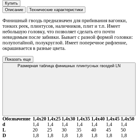
Купить
Описание
Технические характеристики
Финишный гвоздь предназначен для прибивания вагонки,
тонких реек, плинтусов, наличников, плит и т.п. Имеет
небольшую головку, что позволяет сделать его почти
невидимым после забивки. Бывает с разной формой головки:
полупотайной, полукруглой. Имеет поперечное рифление,
окрашивается в разные цвета.
Показать еще
Размерная таблица финишных плинтусных гвоздей LN
Обозначение
1,4х20
1,4х25
1,4х30
1,4х35
1,4х40
1,4х45
1,4х50
d
1,4
1,4
1,4
1,4
1,4
1,4
1,4
L
20
25
30
35
40
45
50
D
1,8
1,8
1,8
1,8
1,8
1,8
1,8