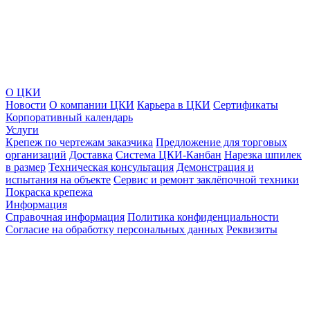
О ЦКИ
Новости
О компании ЦКИ
Карьера в ЦКИ
Сертификаты
Корпоративный календарь
Услуги
Крепеж по чертежам заказчика
Предложение для торговых
организаций
Доставка
Система ЦКИ-Канбан
Нарезка шпилек
в размер
Техническая консультация
Демонстрация и
испытания на объекте
Сервис и ремонт заклёпочной техники
Покраска крепежа
Информация
Справочная информация
Политика конфиденциальности
Согласие на обработку персональных данных
Реквизиты