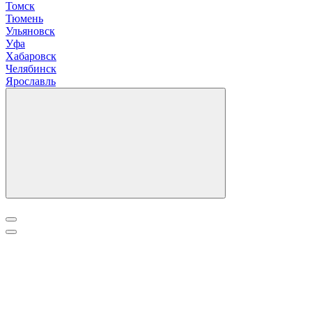
Томск
Тюмень
У
льяновск
Уфа
Х
абаровск
Ч
елябинск
Я
рославль