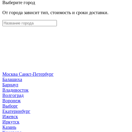
Выберите город
От города зависит тип, стоимость и сроки доставки.
Москва
Санкт-Петербург
Б
алашиха
Барнаул
В
ладивосток
Волгоград
Воронеж
Выборг
Е
катеринбург
И
жевск
Иркутск
К
азань