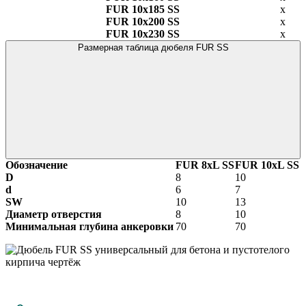
FUR 10х185 SS
х
FUR 10х200 SS
х
FUR 10х230 SS
х
Размерная таблица дюбеля FUR SS
Обозначение
FUR 8xL SS
FUR 10xL SS
D
8
10
d
6
7
SW
10
13
Диаметр отверстия
8
10
Минимальная глубина анкеровки
70
70