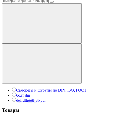
Саморезы и шурупы по DIN, ISO, ГОСТ
болт din
dgfrdfhggtfjytkyul
Товары