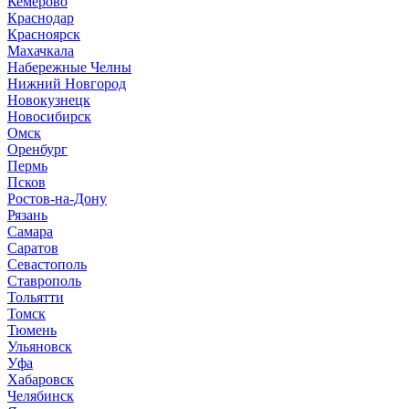
Кемерово
Краснодар
Красноярск
М
ахачкала
Н
абережные Челны
Нижний Новгород
Новокузнецк
Новосибирск
О
мск
Оренбург
П
ермь
Псков
Р
остов-на-Дону
Рязань
С
амара
Саратов
Севастополь
Ставрополь
Т
ольятти
Томск
Тюмень
У
льяновск
Уфа
Х
абаровск
Ч
елябинск