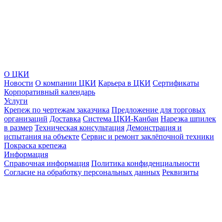
О ЦКИ
Новости
О компании ЦКИ
Карьера в ЦКИ
Сертификаты
Корпоративный календарь
Услуги
Крепеж по чертежам заказчика
Предложение для торговых
организаций
Доставка
Система ЦКИ-Канбан
Нарезка шпилек
в размер
Техническая консультация
Демонстрация и
испытания на объекте
Сервис и ремонт заклёпочной техники
Покраска крепежа
Информация
Справочная информация
Политика конфиденциальности
Согласие на обработку персональных данных
Реквизиты