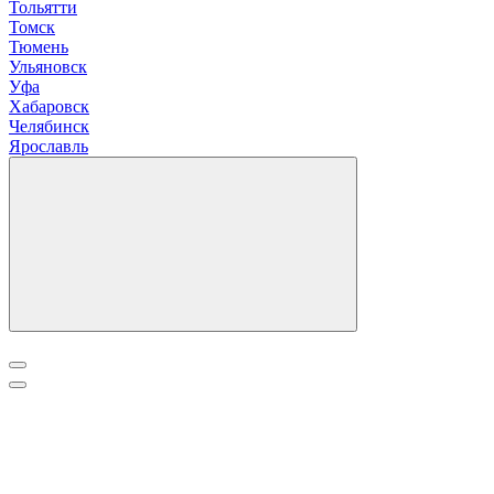
Т
ольятти
Томск
Тюмень
У
льяновск
Уфа
Х
абаровск
Ч
елябинск
Я
рославль