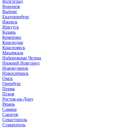
Волгоград
Воронеж
Выборг
Е
катеринбург
И
жевск
Иркутск
К
азань
Кемерово
Краснодар
Красноярск
М
ахачкала
Н
абережные Челны
Нижний Новгород
Новокузнецк
Новосибирск
О
мск
Оренбург
П
ермь
Псков
Р
остов-на-Дону
Рязань
С
амара
Саратов
Севастополь
Ставрополь