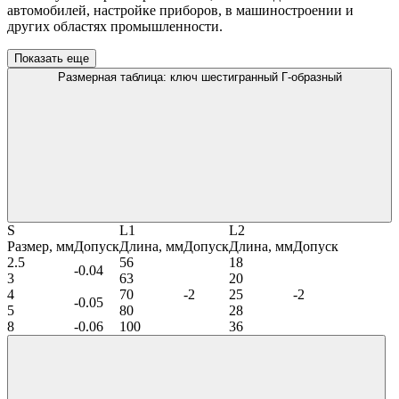
автомобилей, настройке приборов, в машиностроении и
других областях промышленности.
Показать еще
Размерная таблица: ключ шестигранный Г-образный
S
L1
L2
Размер, мм
Допуск
Длина, мм
Допуск
Длина, мм
Допуск
2.5
56
18
-0.04
3
63
20
4
70
-2
25
-2
-0.05
5
80
28
8
-0.06
100
36