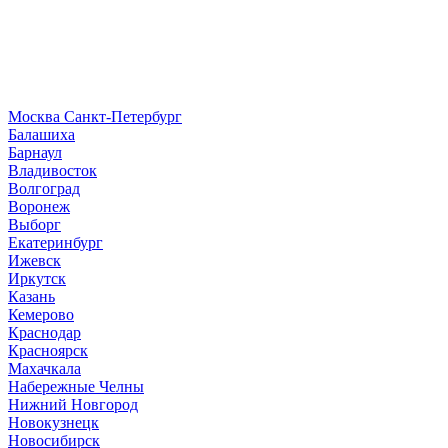
Москва
Санкт-Петербург
Б
алашиха
Барнаул
В
ладивосток
Волгоград
Воронеж
Выборг
Е
катеринбург
И
жевск
Иркутск
К
азань
Кемерово
Краснодар
Красноярск
М
ахачкала
Н
абережные Челны
Нижний Новгород
Новокузнецк
Новосибирск