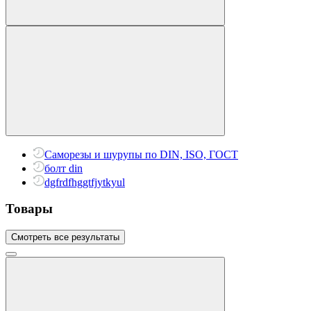
Саморезы и шурупы по DIN, ISO, ГОСТ
болт din
dgfrdfhggtfjytkyul
Товары
Смотреть все результаты