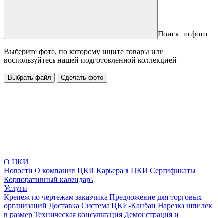
Поиск по фото
Выберите фото, по которому ищите товары или
воспользуйтесь нашей подготовленной коллекцией
Выбрать файл
Сделать фото
О ЦКИ
Новости
О компании ЦКИ
Карьера в ЦКИ
Сертификаты
Корпоративный календарь
Услуги
Крепеж по чертежам заказчика
Предложение для торговых
организаций
Доставка
Система ЦКИ-Канбан
Нарезка шпилек
в размер
Техническая консультация
Демонстрация и