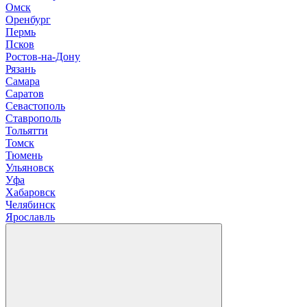
О
мск
Оренбург
П
ермь
Псков
Р
остов-на-Дону
Рязань
С
амара
Саратов
Севастополь
Ставрополь
Т
ольятти
Томск
Тюмень
У
льяновск
Уфа
Х
абаровск
Ч
елябинск
Я
рославль