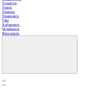
Т
ольятти
Томск
Тюмень
У
льяновск
Уфа
Х
абаровск
Ч
елябинск
Я
рославль