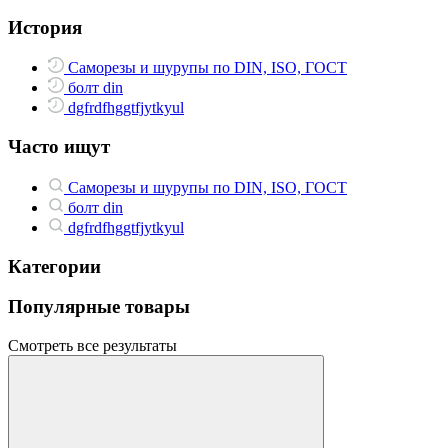
История
Саморезы и шурупы по DIN, ISO, ГОСТ
болт din
dgfrdfhggtfjytkyul
Часто ищут
Саморезы и шурупы по DIN, ISO, ГОСТ
болт din
dgfrdfhggtfjytkyul
Категории
Популярные товары
Смотреть все результаты