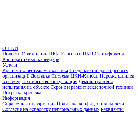
О ЦКИ
Новости
О компании ЦКИ
Карьера в ЦКИ
Сертификаты
Корпоративный календарь
Услуги
Крепеж по чертежам заказчика
Предложение для торговых
организаций
Доставка
Система ЦКИ-Канбан
Нарезка шпилек
в размер
Техническая консультация
Демонстрация и
испытания на объекте
Сервис и ремонт заклёпочной техники
Покраска крепежа
Информация
Справочная информация
Политика конфиденциальности
Согласие на обработку персональных данных
Реквизиты