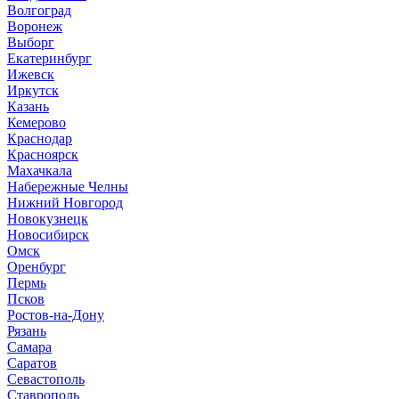
Волгоград
Воронеж
Выборг
Е
катеринбург
И
жевск
Иркутск
К
азань
Кемерово
Краснодар
Красноярск
М
ахачкала
Н
абережные Челны
Нижний Новгород
Новокузнецк
Новосибирск
О
мск
Оренбург
П
ермь
Псков
Р
остов-на-Дону
Рязань
С
амара
Саратов
Севастополь
Ставрополь