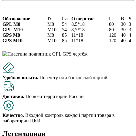
Обозначение
D
La
Отверстие
L
B
S
GPL М8
М8
54
8,5*18
80
30
3
GPL М10
М10
54
8,5*18
80
30
3
GPS М8
М8
85
11*18
120
40
4
GPS М10
М10
85
11*18
120
40
4
Удобная оплата.
По счету или банковской картой
Доставка.
По всей территории России
Качество.
Входной контроль каждой партии товара в
лаборатории ЦКИ
Легендарная