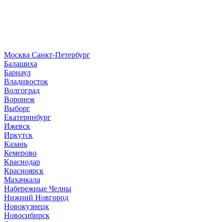
Москва
Санкт-Петербург
Б
алашиха
Барнаул
В
ладивосток
Волгоград
Воронеж
Выборг
Е
катеринбург
И
жевск
Иркутск
К
азань
Кемерово
Краснодар
Красноярск
М
ахачкала
Н
абережные Челны
Нижний Новгород
Новокузнецк
Новосибирск