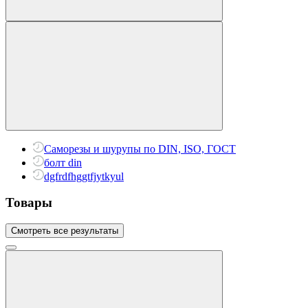
Саморезы и шурупы по DIN, ISO, ГОСТ
болт din
dgfrdfhggtfjytkyul
Товары
Смотреть все результаты