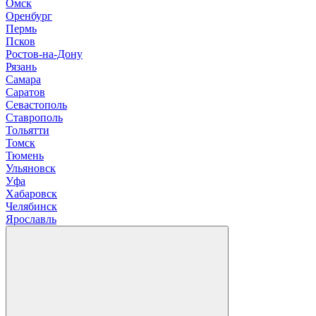
О
мск
Оренбург
П
ермь
Псков
Р
остов-на-Дону
Рязань
С
амара
Саратов
Севастополь
Ставрополь
Т
ольятти
Томск
Тюмень
У
льяновск
Уфа
Х
абаровск
Ч
елябинск
Я
рославль