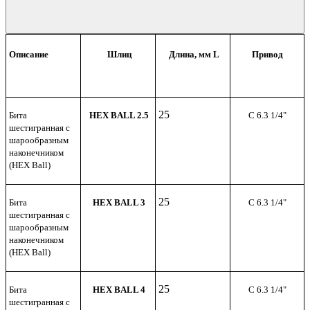
Описание
Шлиц
Длина, мм L
Привод
25
Бита
HEX BALL 2
.5
С 6.3 1/4"
шестигранная c
шарообразным
наконечником
(HEX Ball)
25
Бита
HEX BALL
3
С 6.3 1/4"
шестигранная c
шарообразным
наконечником
(HEX Ball)
25
Бита
HEX BALL
4
С 6.3 1/4"
шестигранная c