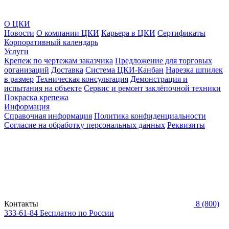
О ЦКИ
Новости
О компании ЦКИ
Карьера в ЦКИ
Сертификаты
Корпоративный календарь
Услуги
Крепеж по чертежам заказчика
Предложение для торговых
организаций
Доставка
Система ЦКИ-Канбан
Нарезка шпилек
в размер
Техническая консультация
Демонстрация и
испытания на объекте
Сервис и ремонт заклёпочной техники
Покраска крепежа
Информация
Справочная информация
Политика конфиденциальности
Согласие на обработку персональных данных
Реквизиты
Контакты
8 (800)
333-61-84
Бесплатно по России