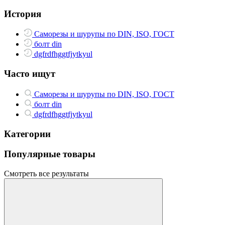
История
Саморезы и шурупы по DIN, ISO, ГОСТ
болт din
dgfrdfhggtfjytkyul
Часто ищут
Саморезы и шурупы по DIN, ISO, ГОСТ
болт din
dgfrdfhggtfjytkyul
Категории
Популярные товары
Смотреть все результаты