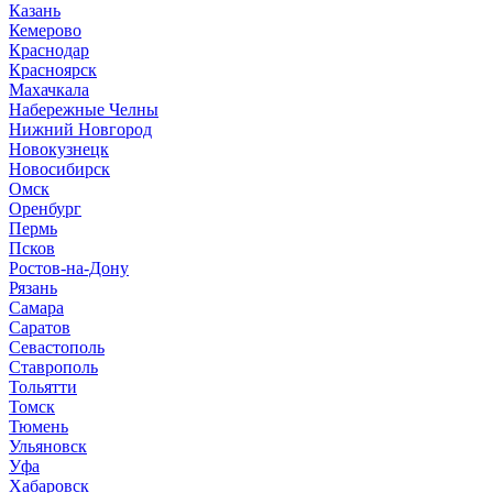
К
азань
Кемерово
Краснодар
Красноярск
М
ахачкала
Н
абережные Челны
Нижний Новгород
Новокузнецк
Новосибирск
О
мск
Оренбург
П
ермь
Псков
Р
остов-на-Дону
Рязань
С
амара
Саратов
Севастополь
Ставрополь
Т
ольятти
Томск
Тюмень
У
льяновск
Уфа
Х
абаровск