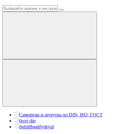
Саморезы и шурупы по DIN, ISO, ГОСТ
болт din
dgfrdfhggtfjytkyul