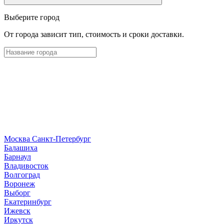
Выберите город
От города зависит тип, стоимость и сроки доставки.
Москва
Санкт-Петербург
Б
алашиха
Барнаул
В
ладивосток
Волгоград
Воронеж
Выборг
Е
катеринбург
И
жевск
Иркутск