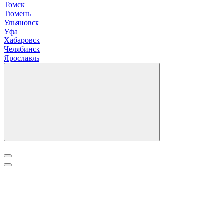
Томск
Тюмень
У
льяновск
Уфа
Х
абаровск
Ч
елябинск
Я
рославль