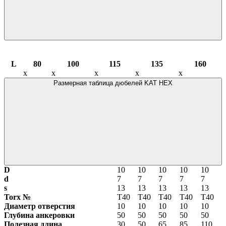
L
80
100
115
135
160
х
х
х
х
х
Размерная таблица дюбелей KAT HEX
D
10
10
10
10
10
d
7
7
7
7
7
s
13
13
13
13
13
Torx №
Т40
Т40
Т40
Т40
Т40
Диаметр отверстия
10
10
10
10
10
Глубина анкеровки
50
50
50
50
50
Полезная длина
30
50
65
85
110