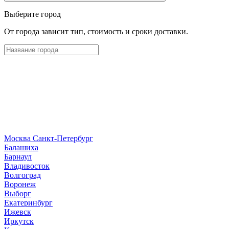
Выберите город
От города зависит тип, стоимость и сроки доставки.
Москва
Санкт-Петербург
Б
алашиха
Барнаул
В
ладивосток
Волгоград
Воронеж
Выборг
Е
катеринбург
И
жевск
Иркутск