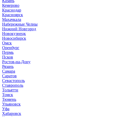
К
азань
Кемерово
Краснодар
Красноярск
М
ахачкала
Н
абережные Челны
Нижний Новгород
Новокузнецк
Новосибирск
О
мск
Оренбург
П
ермь
Псков
Р
остов-на-Дону
Рязань
С
амара
Саратов
Севастополь
Ставрополь
Т
ольятти
Томск
Тюмень
У
льяновск
Уфа
Х
абаровск