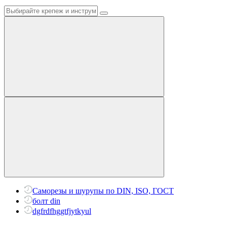
Саморезы и шурупы по DIN, ISO, ГОСТ
болт din
dgfrdfhggtfjytkyul