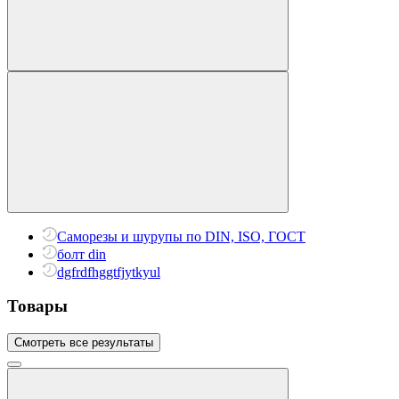
Саморезы и шурупы по DIN, ISO, ГОСТ
болт din
dgfrdfhggtfjytkyul
Товары
Смотреть все результаты