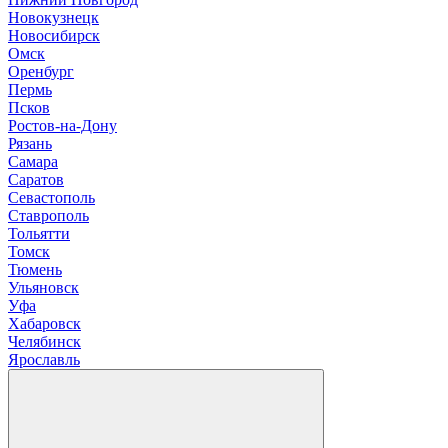
Новокузнецк
Новосибирск
О
мск
Оренбург
П
ермь
Псков
Р
остов-на-Дону
Рязань
С
амара
Саратов
Севастополь
Ставрополь
Т
ольятти
Томск
Тюмень
У
льяновск
Уфа
Х
абаровск
Ч
елябинск
Я
рославль