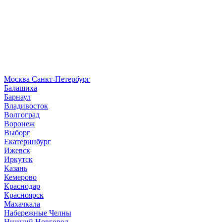
Москва
Санкт-Петербург
Б
алашиха
Барнаул
В
ладивосток
Волгоград
Воронеж
Выборг
Е
катеринбург
И
жевск
Иркутск
К
азань
Кемерово
Краснодар
Красноярск
М
ахачкала
Н
абережные Челны
Нижний Новгород