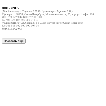
ООО «КРИТ»
(Ген. директор – Тарасов В.Н. Гл. бухгалтер – Тарасов В.Н.)
Юр.адрес: 196158, Санкт-Петербург, Московское шоссе, 25, корпус 1, офис 120
ИНН 7801223844 КПП 781001001
Р/с 407 028 107 390 000 041 67
Филиал ОПЕРУ ОАО Банк ВТБ в Санкт-Петербурге г.Санкт-Петербург
К/с 301 018 102 000 000 007 04
БИК 044 030 704
Показать еще