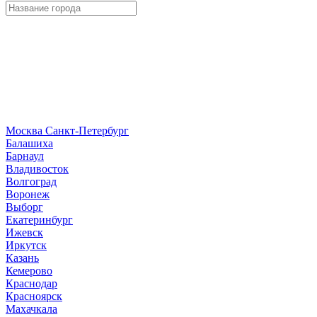
Москва
Санкт-Петербург
Б
алашиха
Барнаул
В
ладивосток
Волгоград
Воронеж
Выборг
Е
катеринбург
И
жевск
Иркутск
К
азань
Кемерово
Краснодар
Красноярск
М
ахачкала