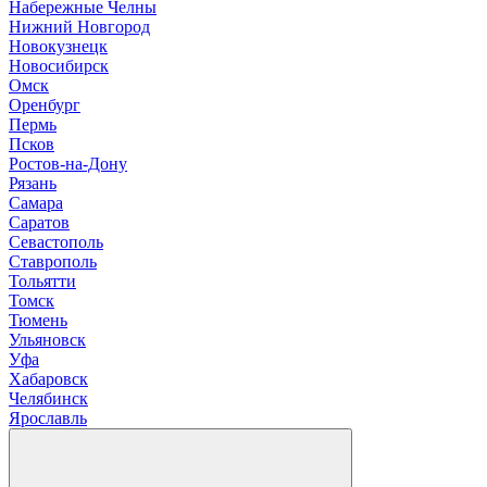
Н
абережные Челны
Нижний Новгород
Новокузнецк
Новосибирск
О
мск
Оренбург
П
ермь
Псков
Р
остов-на-Дону
Рязань
С
амара
Саратов
Севастополь
Ставрополь
Т
ольятти
Томск
Тюмень
У
льяновск
Уфа
Х
абаровск
Ч
елябинск
Я
рославль