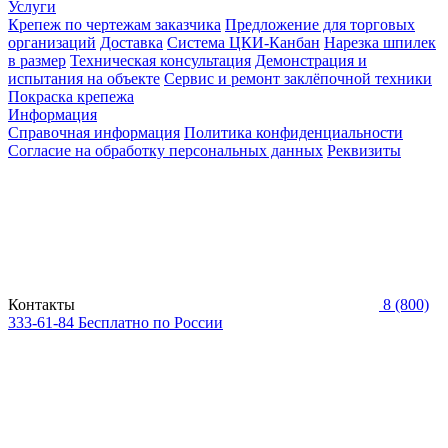
Услуги
Крепеж по чертежам заказчика
Предложение для торговых
организаций
Доставка
Система ЦКИ-Канбан
Нарезка шпилек
в размер
Техническая консультация
Демонстрация и
испытания на объекте
Сервис и ремонт заклёпочной техники
Покраска крепежа
Информация
Справочная информация
Политика конфиденциальности
Согласие на обработку персональных данных
Реквизиты
Контакты
8 (800)
333-61-84
Бесплатно по России