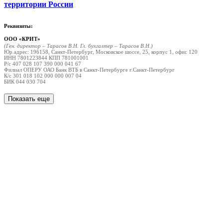
территории России
Реквизиты:
ООО «КРИТ»
(Ген. директор – Тарасов В.Н. Гл. бухгалтер – Тарасов В.Н.)
Юр.адрес: 196158, Санкт-Петербург, Московское шоссе, 25, корпус 1, офис 120
ИНН 7801223844 КПП 781001001
Р/с 407 028 107 390 000 041 67
Филиал ОПЕРУ ОАО Банк ВТБ в Санкт-Петербурге г.Санкт-Петербург
К/с 301 018 102 000 000 007 04
БИК 044 030 704
Показать еще