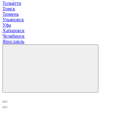
Т
ольятти
Томск
Тюмень
У
льяновск
Уфа
Х
абаровск
Ч
елябинск
Я
рославль