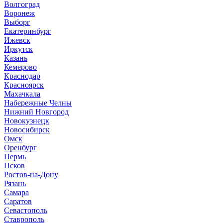
Волгоград
Воронеж
Выборг
Е
катеринбург
И
жевск
Иркутск
К
азань
Кемерово
Краснодар
Красноярск
М
ахачкала
Н
абережные Челны
Нижний Новгород
Новокузнецк
Новосибирск
О
мск
Оренбург
П
ермь
Псков
Р
остов-на-Дону
Рязань
С
амара
Саратов
Севастополь
Ставрополь