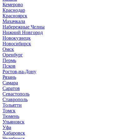
Кемерово
Краснодар
Красноярск
М
ахачкала
Н
абережные Челны
Нижний Новгород
Новокузнецк
Новосибирск
О
мск
Оренбург
П
ермь
Псков
Р
остов-на-Дону
Рязань
С
амара
Саратов
Севастополь
Ставрополь
Т
ольятти
Томск
Тюмень
У
льяновск
Уфа
Х
абаровск
Ч
елябинск