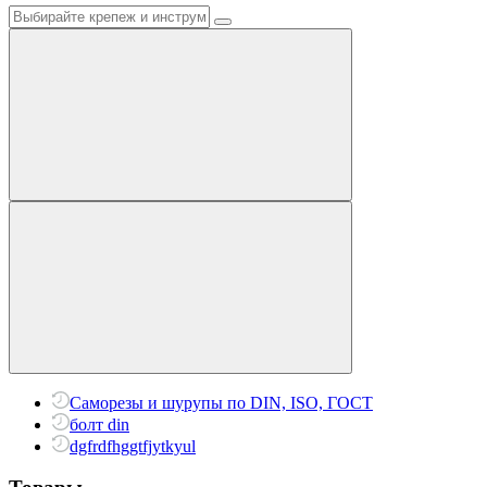
Саморезы и шурупы по DIN, ISO, ГОСТ
болт din
dgfrdfhggtfjytkyul