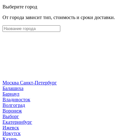
Выберите город
От города зависит тип, стоимость и сроки доставки.
Москва
Санкт-Петербург
Б
алашиха
Барнаул
В
ладивосток
Волгоград
Воронеж
Выборг
Е
катеринбург
И
жевск
Иркутск
К
азань