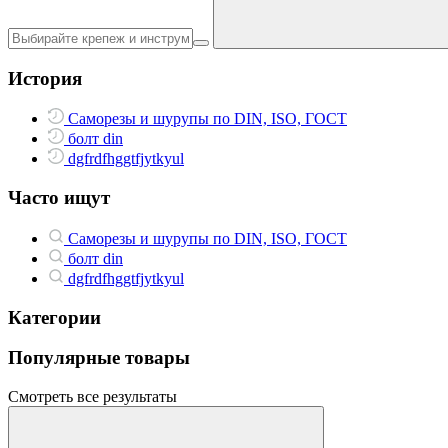
История
Саморезы и шурупы по DIN, ISO, ГОСТ
болт din
dgfrdfhggtfjytkyul
Часто ищут
Саморезы и шурупы по DIN, ISO, ГОСТ
болт din
dgfrdfhggtfjytkyul
Категории
Популярные товары
Смотреть все результаты