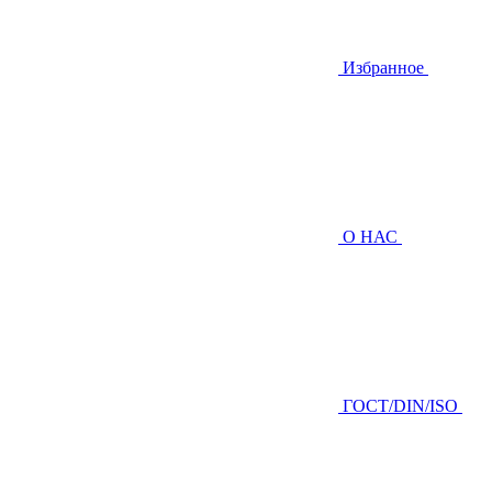
Избранное
О НАС
ГOCТ/DIN/ISO