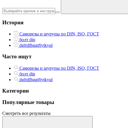
История
Саморезы и шурупы по DIN, ISO, ГОСТ
болт din
dgfrdfhggtfjytkyul
Часто ищут
Саморезы и шурупы по DIN, ISO, ГОСТ
болт din
dgfrdfhggtfjytkyul
Категории
Популярные товары
Смотреть все результаты