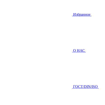
Избранное
О НАС
ГOCТ/DIN/ISO