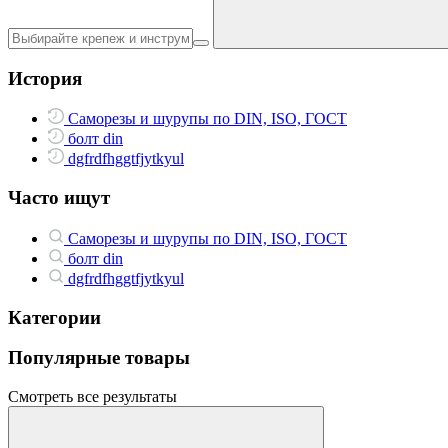
История
Саморезы и шурупы по DIN, ISO, ГОСТ
болт din
dgfrdfhggtfjytkyul
Часто ищут
Саморезы и шурупы по DIN, ISO, ГОСТ
болт din
dgfrdfhggtfjytkyul
Категории
Популярные товары
Смотреть все результаты