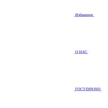
Избранное
О НАС
ГOCТ/DIN/ISO