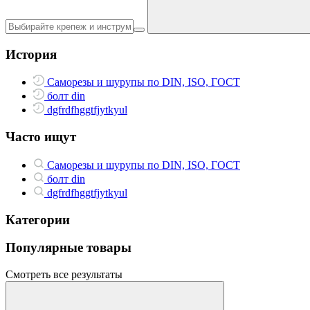
История
Саморезы и шурупы по DIN, ISO, ГОСТ
болт din
dgfrdfhggtfjytkyul
Часто ищут
Саморезы и шурупы по DIN, ISO, ГОСТ
болт din
dgfrdfhggtfjytkyul
Категории
Популярные товары
Смотреть все результаты