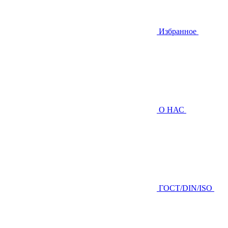
Избранное
О НАС
ГOCТ/DIN/ISO