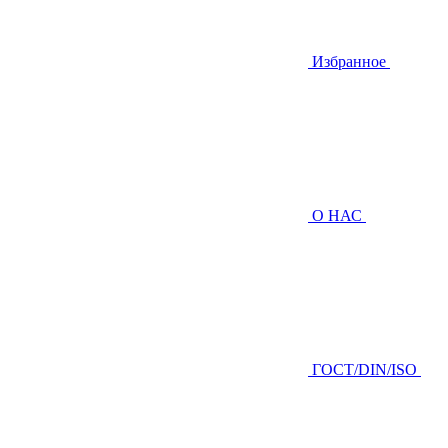
Избранное
О НАС
ГOCТ/DIN/ISO