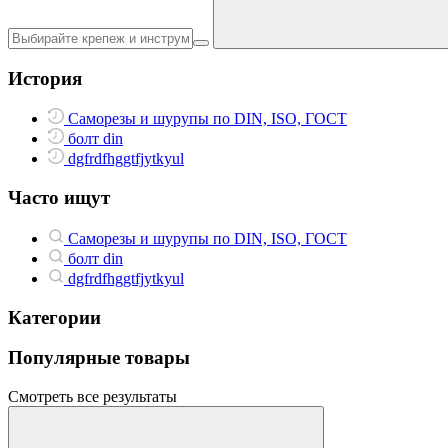
История
Саморезы и шурупы по DIN, ISO, ГОСТ
болт din
dgfrdfhggtfjytkyul
Часто ищут
Саморезы и шурупы по DIN, ISO, ГОСТ
болт din
dgfrdfhggtfjytkyul
Категории
Популярные товары
Смотреть все результаты