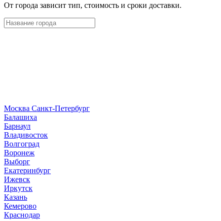
От города зависит тип, стоимость и сроки доставки.
Москва
Санкт-Петербург
Б
алашиха
Барнаул
В
ладивосток
Волгоград
Воронеж
Выборг
Е
катеринбург
И
жевск
Иркутск
К
азань
Кемерово
Краснодар