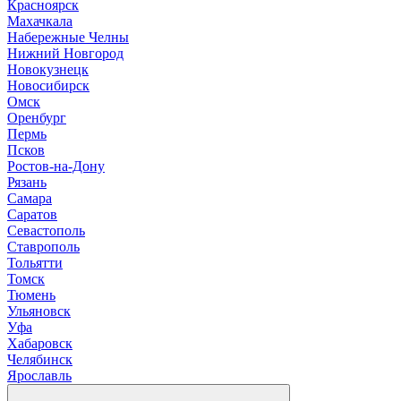
Красноярск
М
ахачкала
Н
абережные Челны
Нижний Новгород
Новокузнецк
Новосибирск
О
мск
Оренбург
П
ермь
Псков
Р
остов-на-Дону
Рязань
С
амара
Саратов
Севастополь
Ставрополь
Т
ольятти
Томск
Тюмень
У
льяновск
Уфа
Х
абаровск
Ч
елябинск
Я
рославль