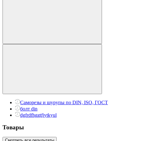
Саморезы и шурупы по DIN, ISO, ГОСТ
болт din
dgfrdfhggtfjytkyul
Товары
Смотреть все результаты