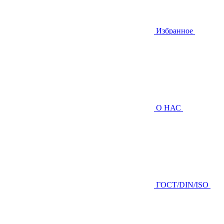
Избранное
О НАС
ГOCТ/DIN/ISO