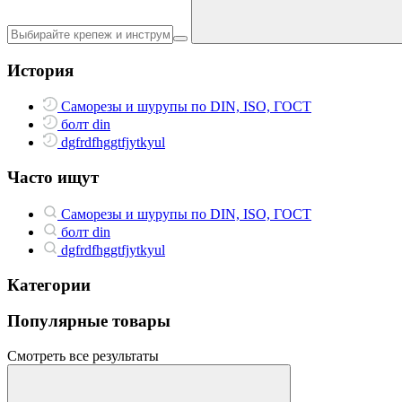
История
Саморезы и шурупы по DIN, ISO, ГОСТ
болт din
dgfrdfhggtfjytkyul
Часто ищут
Саморезы и шурупы по DIN, ISO, ГОСТ
болт din
dgfrdfhggtfjytkyul
Категории
Популярные товары
Смотреть все результаты