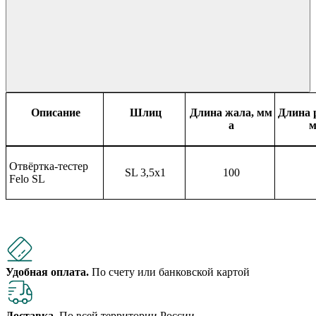
Описание
Шлиц
Длина жала, мм
Длина 
a
м
Отвёртка-тестер
SL 3,5
х1
100
Felo SL
Удобная оплата.
По счету или банковской картой
Доставка.
По всей территории России