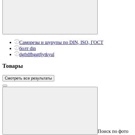
Саморезы и шурупы по DIN, ISO, ГОСТ
болт din
dgfrdfhggtfjytkyul
Товары
Смотреть все результаты
Поиск по фото