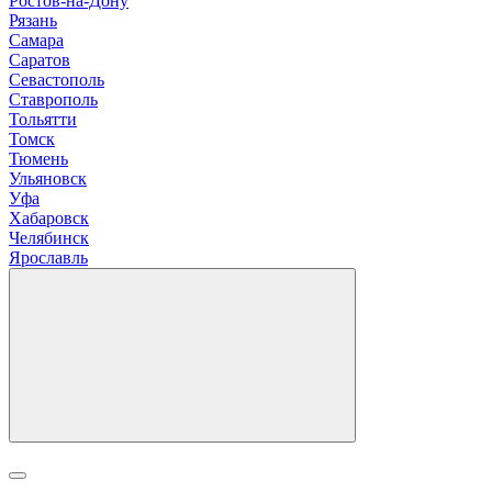
Р
остов-на-Дону
Рязань
С
амара
Саратов
Севастополь
Ставрополь
Т
ольятти
Томск
Тюмень
У
льяновск
Уфа
Х
абаровск
Ч
елябинск
Я
рославль