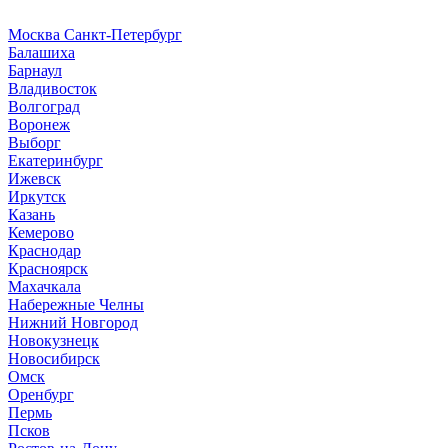
Москва
Санкт-Петербург
Б
алашиха
Барнаул
В
ладивосток
Волгоград
Воронеж
Выборг
Е
катеринбург
И
жевск
Иркутск
К
азань
Кемерово
Краснодар
Красноярск
М
ахачкала
Н
абережные Челны
Нижний Новгород
Новокузнецк
Новосибирск
О
мск
Оренбург
П
ермь
Псков