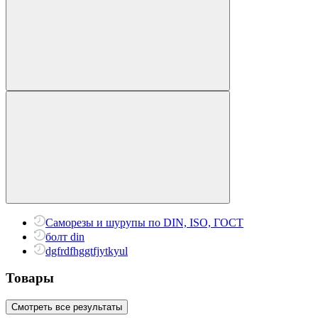
Саморезы и шурупы по DIN, ISO, ГОСТ
болт din
dgfrdfhggtfjytkyul
Товары
Смотреть все результаты