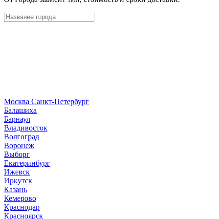
Москва
Санкт-Петербург
Б
алашиха
Барнаул
В
ладивосток
Волгоград
Воронеж
Выборг
Е
катеринбург
И
жевск
Иркутск
К
азань
Кемерово
Краснодар
Красноярск