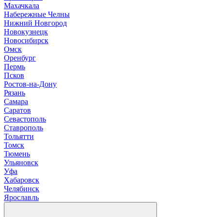
М
ахачкала
Н
абережные Челны
Нижний Новгород
Новокузнецк
Новосибирск
О
мск
Оренбург
П
ермь
Псков
Р
остов-на-Дону
Рязань
С
амара
Саратов
Севастополь
Ставрополь
Т
ольятти
Томск
Тюмень
У
льяновск
Уфа
Х
абаровск
Ч
елябинск
Я
рославль