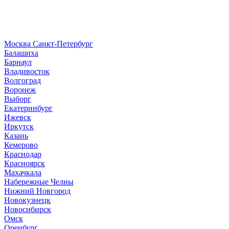
Москва
Санкт-Петербург
Б
алашиха
Барнаул
В
ладивосток
Волгоград
Воронеж
Выборг
Е
катеринбург
И
жевск
Иркутск
К
азань
Кемерово
Краснодар
Красноярск
М
ахачкала
Н
абережные Челны
Нижний Новгород
Новокузнецк
Новосибирск
О
мск
Оренбург