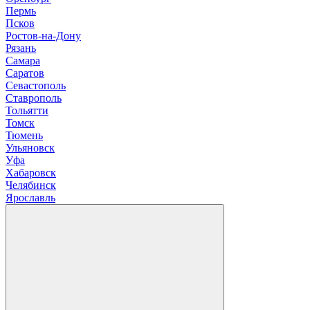
П
ермь
Псков
Р
остов-на-Дону
Рязань
С
амара
Саратов
Севастополь
Ставрополь
Т
ольятти
Томск
Тюмень
У
льяновск
Уфа
Х
абаровск
Ч
елябинск
Я
рославль