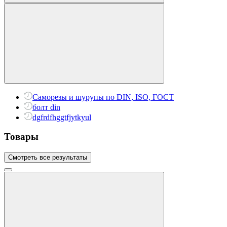
Саморезы и шурупы по DIN, ISO, ГОСТ
болт din
dgfrdfhggtfjytkyul
Товары
Смотреть все результаты