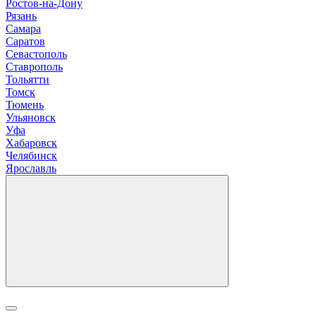
Р
остов-на-Дону
Рязань
С
амара
Саратов
Севастополь
Ставрополь
Т
ольятти
Томск
Тюмень
У
льяновск
Уфа
Х
абаровск
Ч
елябинск
Я
рославль