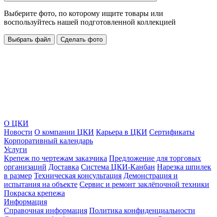
Выберите фото, по которому ищите товары или
воспользуйтесь нашей подготовленной коллекцией
Выбрать файл
Сделать фото
О ЦКИ
Новости
О компании ЦКИ
Карьера в ЦКИ
Сертификаты
Корпоративный календарь
Услуги
Крепеж по чертежам заказчика
Предложение для торговых
организаций
Доставка
Система ЦКИ-Канбан
Нарезка шпилек
в размер
Техническая консультация
Демонстрация и
испытания на объекте
Сервис и ремонт заклёпочной техники
Покраска крепежа
Информация
Справочная информация
Политика конфиденциальности