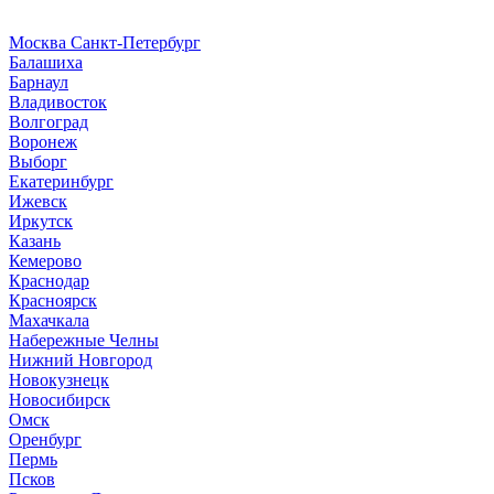
Москва
Санкт-Петербург
Б
алашиха
Барнаул
В
ладивосток
Волгоград
Воронеж
Выборг
Е
катеринбург
И
жевск
Иркутск
К
азань
Кемерово
Краснодар
Красноярск
М
ахачкала
Н
абережные Челны
Нижний Новгород
Новокузнецк
Новосибирск
О
мск
Оренбург
П
ермь
Псков