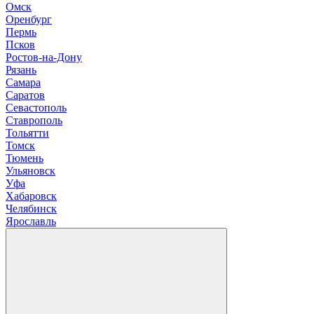
О
мск
Оренбург
П
ермь
Псков
Р
остов-на-Дону
Рязань
С
амара
Саратов
Севастополь
Ставрополь
Т
ольятти
Томск
Тюмень
У
льяновск
Уфа
Х
абаровск
Ч
елябинск
Я
рославль