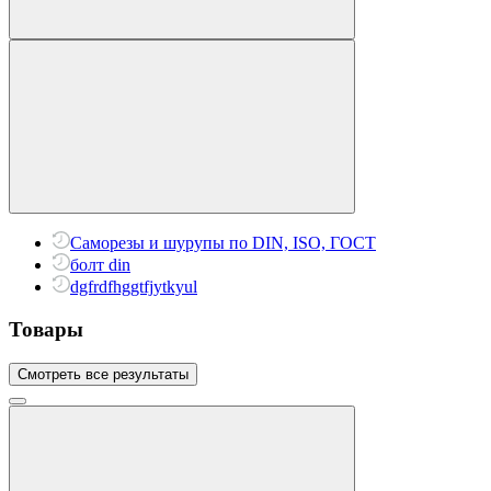
Саморезы и шурупы по DIN, ISO, ГОСТ
болт din
dgfrdfhggtfjytkyul
Товары
Смотреть все результаты