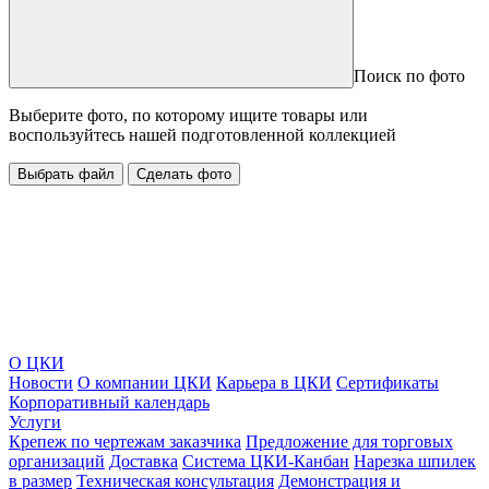
Поиск по фото
Выберите фото, по которому ищите товары или
воспользуйтесь нашей подготовленной коллекцией
Выбрать файл
Сделать фото
О ЦКИ
Новости
О компании ЦКИ
Карьера в ЦКИ
Сертификаты
Корпоративный календарь
Услуги
Крепеж по чертежам заказчика
Предложение для торговых
организаций
Доставка
Система ЦКИ-Канбан
Нарезка шпилек
в размер
Техническая консультация
Демонстрация и