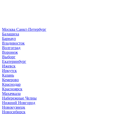
Москва
Санкт-Петербург
Б
алашиха
Барнаул
В
ладивосток
Волгоград
Воронеж
Выборг
Е
катеринбург
И
жевск
Иркутск
К
азань
Кемерово
Краснодар
Красноярск
М
ахачкала
Н
абережные Челны
Нижний Новгород
Новокузнецк
Новосибирск