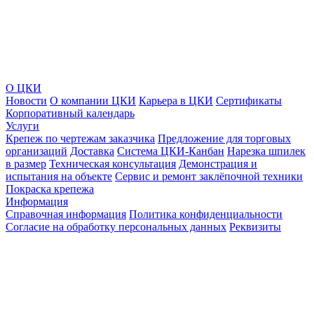
О ЦКИ
Новости
О компании ЦКИ
Карьера в ЦКИ
Сертификаты
Корпоративный календарь
Услуги
Крепеж по чертежам заказчика
Предложение для торговых
организаций
Доставка
Система ЦКИ-Канбан
Нарезка шпилек
в размер
Техническая консультация
Демонстрация и
испытания на объекте
Сервис и ремонт заклёпочной техники
Покраска крепежа
Информация
Справочная информация
Политика конфиденциальности
Согласие на обработку персональных данных
Реквизиты