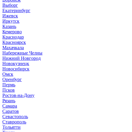
Выборг
Е
катеринбург
И
жевск
Иркутск
К
азань
Кемерово
Краснодар
Красноярск
М
ахачкала
Н
абережные Челны
Нижний Новгород
Новокузнецк
Новосибирск
О
мск
Оренбург
П
ермь
Псков
Р
остов-на-Дону
Рязань
С
амара
Саратов
Севастополь
Ставрополь
Т
ольятти