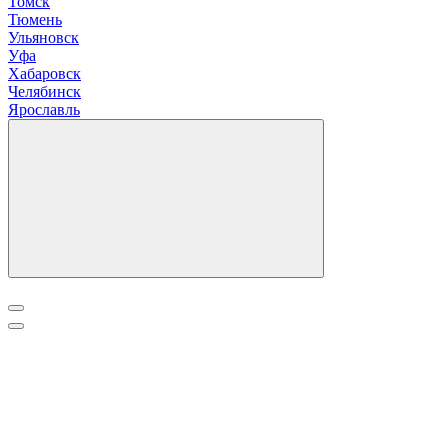
Томск
Тюмень
У
льяновск
Уфа
Х
абаровск
Ч
елябинск
Я
рославль