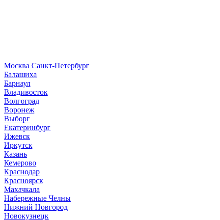
Москва
Санкт-Петербург
Б
алашиха
Барнаул
В
ладивосток
Волгоград
Воронеж
Выборг
Е
катеринбург
И
жевск
Иркутск
К
азань
Кемерово
Краснодар
Красноярск
М
ахачкала
Н
абережные Челны
Нижний Новгород
Новокузнецк