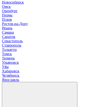
Новосибирск
О
мск
Оренбург
П
ермь
Псков
Р
остов-на-Дону
Рязань
С
амара
Саратов
Севастополь
Ставрополь
Т
ольятти
Томск
Тюмень
У
льяновск
Уфа
Х
абаровск
Ч
елябинск
Я
рославль