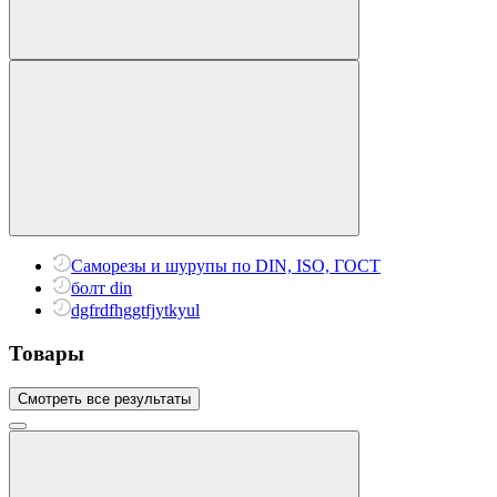
Саморезы и шурупы по DIN, ISO, ГОСТ
болт din
dgfrdfhggtfjytkyul
Товары
Смотреть все результаты