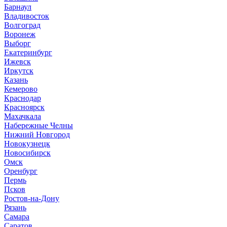
Барнаул
В
ладивосток
Волгоград
Воронеж
Выборг
Е
катеринбург
И
жевск
Иркутск
К
азань
Кемерово
Краснодар
Красноярск
М
ахачкала
Н
абережные Челны
Нижний Новгород
Новокузнецк
Новосибирск
О
мск
Оренбург
П
ермь
Псков
Р
остов-на-Дону
Рязань
С
амара
Саратов