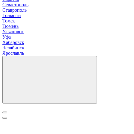
Севастополь
Ставрополь
Т
ольятти
Томск
Тюмень
У
льяновск
Уфа
Х
абаровск
Ч
елябинск
Я
рославль