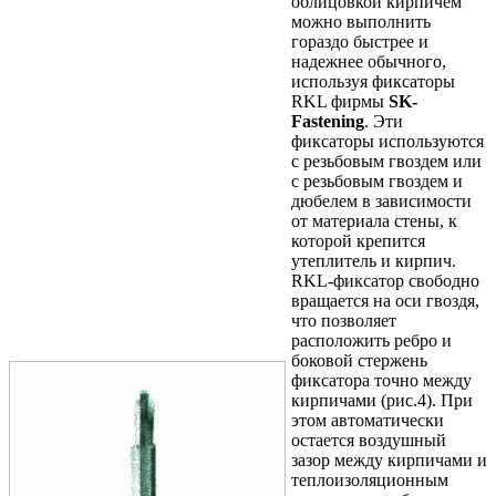
облицовкой кирпичем
можно выполнить
гораздо быстрее и
надежнее обычного,
используя фиксаторы
RKL фирмы
SK-
Fastening
. Эти
фиксаторы используются
с резьбовым гвоздем или
с резьбовым гвоздем и
дюбелем в зависимости
от материала стены, к
которой крепится
утеплитель и кирпич.
RKL-фиксатор свободно
вращается на оси гвоздя,
что позволяет
расположить ребро и
боковой стержень
фиксатора точно между
кирпичами (рис.4). При
этом автоматически
остается воздушный
зазор между кирпичами и
теплоизоляционным