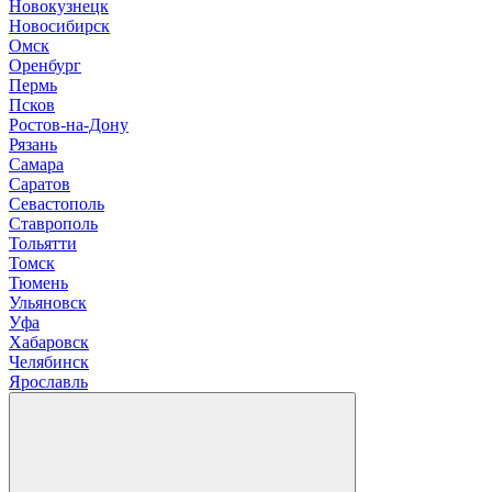
Новокузнецк
Новосибирск
О
мск
Оренбург
П
ермь
Псков
Р
остов-на-Дону
Рязань
С
амара
Саратов
Севастополь
Ставрополь
Т
ольятти
Томск
Тюмень
У
льяновск
Уфа
Х
абаровск
Ч
елябинск
Я
рославль