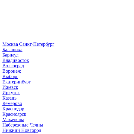
Москва
Санкт-Петербург
Б
алашиха
Барнаул
В
ладивосток
Волгоград
Воронеж
Выборг
Е
катеринбург
И
жевск
Иркутск
К
азань
Кемерово
Краснодар
Красноярск
М
ахачкала
Н
абережные Челны
Нижний Новгород