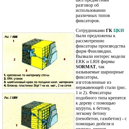
разговор об
использовании
различных типов
фиксаторов.
Сотрудниками
ГК
ЦКИ
были предложены к
рассмотрению
фиксаторы производства
фирм Финляндии.
Вызвали интерес модели
ERK и LRH фирмы
SORMAT
, так
называемые шарнирные
фиксаторы,
изготовленные из
нержавеющей стали (рис.
1 и 2). Фиксаторы
подобного типа крепятся
к дереву с помощью
шурупа, к бетону,
легкому бетону
(пенобетон, газобетон) - с
помощью дюбеля и
шурупа, имеют