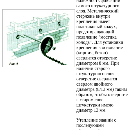
надежность фиксации
самого штукатурного
слоя. Металлический
стержень внутри
крепления имеет
пластиковый кожух,
предотвращающий
появление "мостика
холода". Для установки
крепления в основание
(кирпич, бетон)
сверлится отверстие
диаметром 8 мм. При
наличии старого
штукатурного слоя
отверстие сверлится
сверлом двойного
диаметра (8/13 мм) таким
образом, чтобы отверстие
в старом слое
штукатурки имело
диаметр 13 мм.
Утепление зданий с
последующей