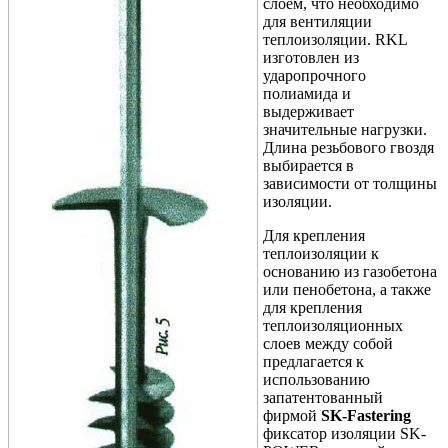
слоем, что необходимо
для вентиляции
теплоизоляции. RKL
изготовлен из
ударопрочного
полиамида и
выдерживает
значительные нагрузки.
Длина резьбового гвоздя
выбирается в
зависимости от толщины
изоляции.
Для крепления
теплоизоляции к
основанию из газобетона
или пенобетона, а также
для крепления
теплоизоляционных
слоев между собой
предлагается к
использованию
запатентованный
фирмой
SK-Fastering
фиксатор изоляции SK-