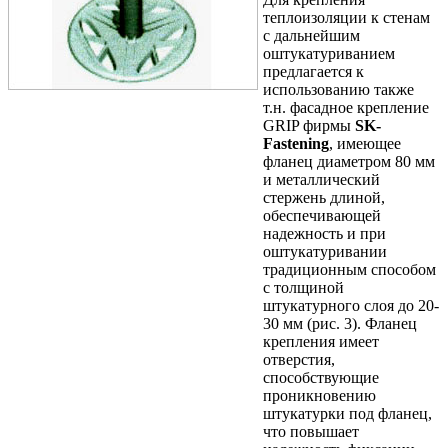
теплоизоляции к стенам
с дальнейшим
оштукатуриванием
предлагается к
использованию также
т.н. фасадное крепление
GRIP фирмы
SK-
Fastening
, имеющее
фланец диаметром 80 мм
и металлический
стержень длиной,
обеспечивающей
надежность и при
оштукатуривании
традиционным способом
с толщиной
штукатурного слоя до 20-
30 мм (рис. 3). Фланец
крепления имеет
отверстия,
способствующие
проникновению
штукатурки под фланец,
что повышает