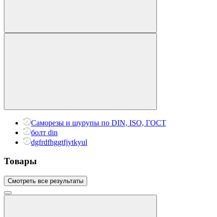
Саморезы и шурупы по DIN, ISO, ГОСТ
болт din
dgfrdfhggtfjytkyul
Товары
Смотреть все результаты