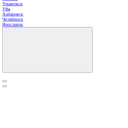
У
льяновск
Уфа
Х
абаровск
Ч
елябинск
Я
рославль