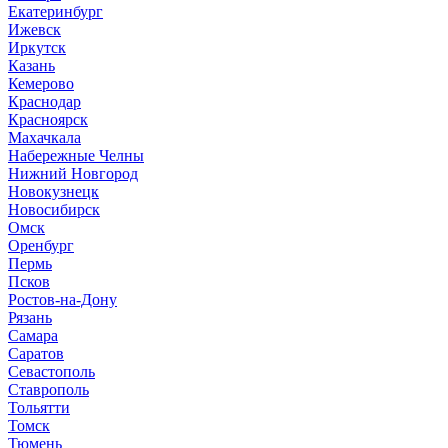
Е
катеринбург
И
жевск
Иркутск
К
азань
Кемерово
Краснодар
Красноярск
М
ахачкала
Н
абережные Челны
Нижний Новгород
Новокузнецк
Новосибирск
О
мск
Оренбург
П
ермь
Псков
Р
остов-на-Дону
Рязань
С
амара
Саратов
Севастополь
Ставрополь
Т
ольятти
Томск
Тюмень